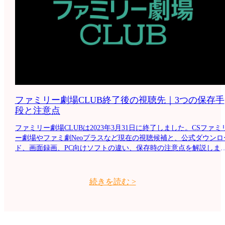
ファミリー劇場CLUB終了後の視聴先｜3つの保存手
段と注意点
ファミリー劇場CLUBは2023年3月31日に終了しました。CSファミ
ー劇場やファミ劇Neoプラスなど現在の視聴候補と、公式ダウンロ
ド、画面録画、PC向けソフトの違い、保存時の注意点を解説しま
す。
続きを読む
>