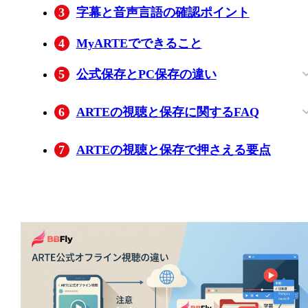
3
字幕と音声言語の確認ポイント
4
MyARTEでできること
5
公式保存とPC保存の違い
保存方法を選ぶ比較表
BBFlyの保存仕様と向いている人
ARTE動画を保存する3ステップ
再生できないときの確認項目
保存前に確認したい利用条件
6
ARTEの視聴と保存に関するFAQ
ARTEアプリにダウンロード項目が表示
ARTEで日本語字幕が見つからない場合
保存したARTE動画は別の端末でも再生
ARTE動画を保存すると音声だけになる
7
ARTEの視聴と保存で押さえる要点
れないのはなぜですか？
どうすればよいですか？
きますか？
はなぜですか？