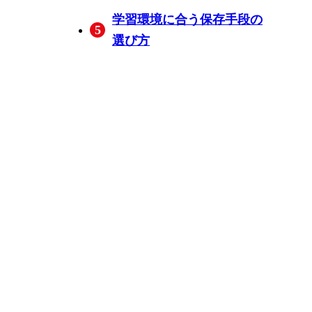
公式アプリにダウンロー
受講期限の直前に再ダウ
画面録画をするとTAC側
長時間の講義を無料ソフ
学習環境に合う保存手段の
5
ドボタンが表示されない
ンロードすれば、その後
に通知されますか？
トで保存するときは、何
選び方
ときは、何を確認すれば
も2週間視聴できますか？
に注意が必要ですか？
よいですか？