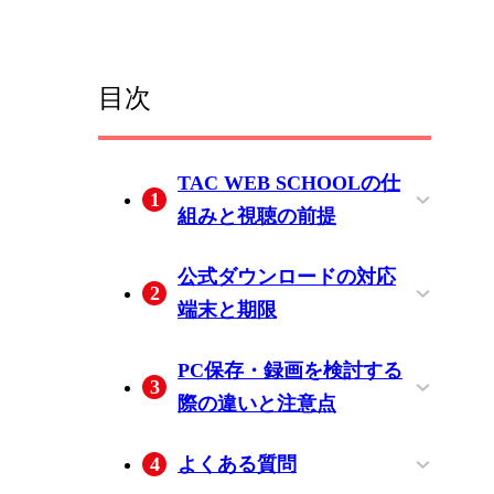
目次
TAC WEB SCHOOLの仕
1
組みと視聴の前提
オンライン講義の視聴方
受講期限と動画の利用範
公式ダウンロードの対応
2
式
囲
端末と期限
スマートフォン・タブレ
PC非対応と2種類の期限
PC保存・録画を検討する
3
ットでの公式手順
際の違いと注意点
公式アプリ・画面録画・
TACの規約と著作権上の
BBFly Downloaderが向い
保存が許可されたコンテ
4
よくある質問
PC向けツールの違い
注意
ている利用条件
ンツでの基本操作