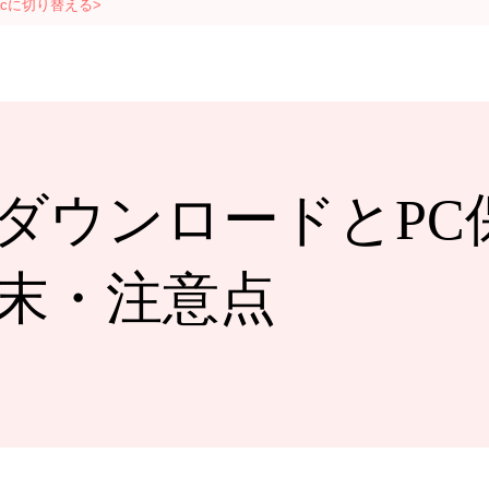
acに切り替える>
式ダウンロードとPC
末・注意点