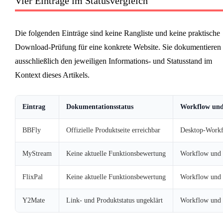
Vier Einträge im Statusvergleich
Die folgenden Einträge sind keine Rangliste und keine praktische
Download-Prüfung für eine konkrete Website. Sie dokumentieren
ausschließlich den jeweiligen Informations- und Statusstand im
Kontext dieses Artikels.
Eintrag
Dokumentationsstatus
Workflow und 
BBFly
Offizielle Produktseite erreichbar
Desktop-Workfl
MyStream
Keine aktuelle Funktionsbewertung
Workflow und I
FlixPal
Keine aktuelle Funktionsbewertung
Workflow und I
Y2Mate
Link- und Produktstatus ungeklärt
Workflow und I