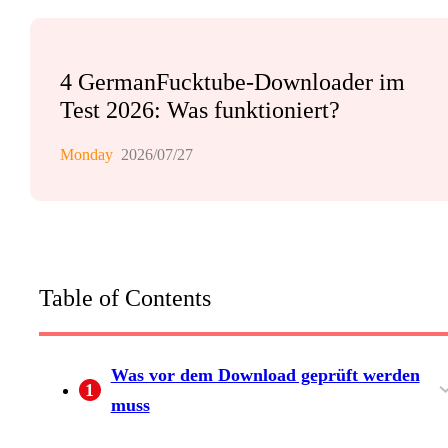
4 GermanFucktube-Downloader im
Test 2026: Was funktioniert?
Monday
2026/07/27
Table of Contents
Was vor dem Download geprüft werden
1
muss
Domain und Videozugriff eindeutig prüfen
So wurde der Funktionsstatus bewertet