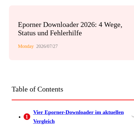
Eporner Downloader 2026: 4 Wege,
Status und Fehlerhilfe
Monday
2026/07/27
Table of Contents
Vier Eporner-Downloader im aktuellen
1
Vergleich
Status und Einsatzgrenzen
Qualität, Formate und Geräte