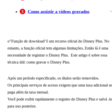
Instale o BBFLY Disney Plus Downloader
Iniciar gravação na tela Disney Plus
3
Como assistir a vídeos gravados
Como reproduzir dados de vídeo gravados
Como colocar dados de vídeo gravado em seu
smartphone ou tablet
o"Função de download"é um recurso oficial do Disney Plus. No
entanto, a função oficial tem algumas limitações, Então lá é uma
necessidade de registrar o Disney Plus. Este artigo é sobre essa
técnica útil: como gravar o Disney Plus.
Após um período especificado, os títulos serão removidos.
Os principais serviços de acesso exigem que uma taxa adicional se
paga além da taxa mensal.
Você pode exibir rapidamente o registro do Disney Plus e salvá -l
para uso posterior.