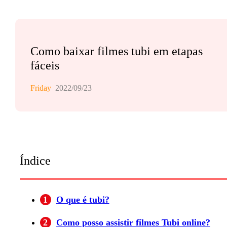
Como baixar filmes tubi em etapas
fáceis
Friday
2022/09/23
Índice
1
O que é tubi?
2
Como posso assistir filmes Tubi online?