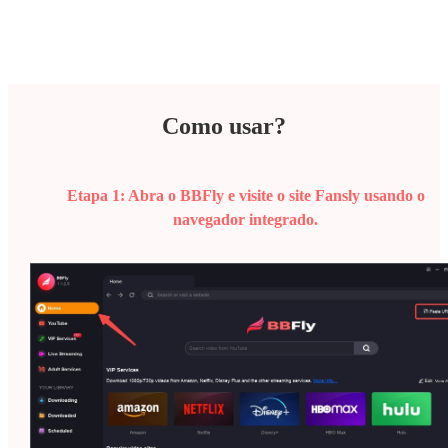
Como usar?
Etapa 1:
Abra o BBFly e visite o site Fansly usando o
navegador integrado.