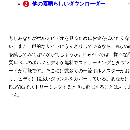
2
他の素晴らしいダウンローダー
る手順
MyStream PlayVidsダウンローダー
PasteDownload（ペーストダウンロード
TubeMate
結論
もしあなたがポルノビデオを見るためにお金を払いたくな
い、また一般的なサイトにうんざりしているなら、PlayVid
を試してみてはいかがでしょうか。PlayVidsでは、様々な
質レベルのポルノビデオが無料でストリーミングとダウン
ードが可能です。そこには数多くの一流ポルノスターがお
り、ビデオは幅広いジャンルをカバーしている。あなたは
PlayVidsでストリーミングするときに退屈することはあり
せん。