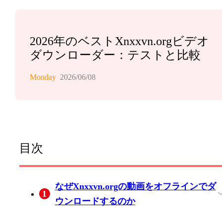
2026年のベストXnxxvn.orgビデオ
ダウンローダー：テストと比較
Monday
2026/06/08
目次
なぜXnxxvn.orgの動画をオフラインでダ
1
ウンロードするのか
ブラウザ拡張なしで広告なしの視聴
2026年におけるプライバシーと安全性の