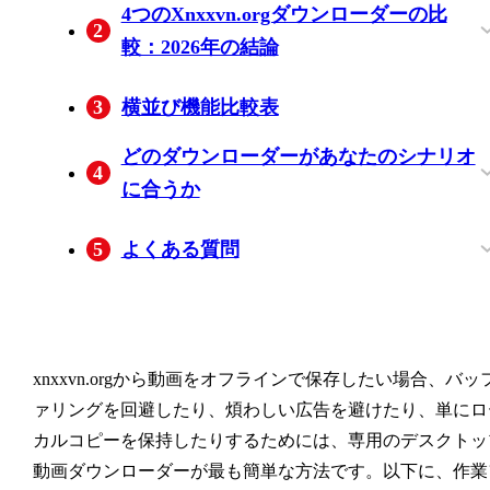
4つのXnxxvn.orgダウンローダーの比
2
考慮事項
較：2026年の結論
BBFly：バッチダウンロードと5.1音声に
MyStream: 複数デバイスに対応した信頼
FlixPal: 字幕抽出とターボスピードモード
Y2Mate: 制限のある無料のブラウザベー
3
横並び機能比較表
最適
の高い1080p MP4出力
のオプション
どのダウンローダーがあなたのシナリオ
4
に合うか
大量保存向け：バッチダウンロード優先
モバイル視聴者向け：最良のMP4互換性
5
よくある質問
xnxxvn.orgから動画をダウンロードする
2026年に無料トライアルを提供している
4Kまたは1080pのみでxnxxvn.orgのビデオ
これらのダウンローダーは、Windowsだ
は安全ですか？
xnxxvn.orgダウンローダーはどれですか
をダウンロードできますか？
でなくMacでも動作しますか？
xnxxvn.orgから動画をオフラインで保存したい場合、バッ
ァリングを回避したり、煩わしい広告を避けたり、単にロ
カルコピーを保持したりするためには、専用のデスクトッ
動画ダウンローダーが最も簡単な方法です。以下に、作業