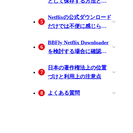
として保存する方法と選
法
法
択肢の違い
方法の比較——専用ダウ
画面録画ソフト(OBSなど)
「無料でMP4にしたい」
Netflixの公式ダウンロード
5
ンロードソフト・画面録
を使う場合の仕組みと制
場合の現実的な落としど
だけでは不便に感じられ
画ソフト・オンライン変
約
ころ
る場面と、第三者ツール
シーズンをまとめて準備
広告つきプラン利用時の
長期保管・別端末での再
換サービスの違いと注意
BBFly Netflix Downloader
との違い
6
したいケース
注意点
生
を検討する場合に確認し
点
たいポイント
対応プラットフォームと
料金プラン・無料試用の
インストールからダウン
編集部検証で確認できた
日本の著作権法上の位置
7
基本仕様
条件(最新は公式サイトで
ロード完了までの手順
出力品質・速度・広告ス
づけと利用上の注意点
ご確認ください)
キップの精度
日本著作権法における私
Netflixの利用規約上の位置
8
よくある質問
的複製(第30条)と技術的保
づけとアカウントへのリ
日本でNetflixの動画をMP4
スマホ(iPhone・Android)で
無料でNetflixをMP4でダウ
Netflixを解約した後、ダウ
VLC・Plex・スマートテレ
Windows 11でNetflixがダウ
広告つきスタンダードプ
護手段の回避(第120条の2)
スク
に保存することは違法で
NetflixをMP4として保存で
ンロードできますか?
ンロードしたファイルは
ビでNetflixのMP4ファイル
ンロードできなくなった
ランでは何画質まで保存
すか?
きますか?
どうなりますか?
を再生できますか?
のはなぜですか?
できますか?