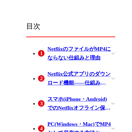
目次
NetflixのファイルがMP4に
1
ならない仕組みと理由
NFVファイルとは何か
拡張子を変更しても再生
「NetflixリンクをMP4に変
Netflix公式アプリのダウン
2
——Netflixアプリ専用の保
できない理由
換」サービスが機能しな
ロード機能——仕組み・
護付きコンテナ
い理由
制限・注意点
プラン別ダウンロード機
ダウンロードの有効期限
Windows 11でダウンロー
スマホ(iPhone・Android)
3
能・画質・本数上限の対
と突然消える問題
ドボタンが消えた経緯
でのNetflixオフライン保存
応表(参考)
——方法と注意点
iPhoneでNetflixをオフライ
AndroidでNetflixをオフラ
PCで保存したMP4ファイ
PC(Windows・Mac)でMP4
4
ン視聴用に保存する方法
イン視聴用に保存する方
ルをスマホに転送する方