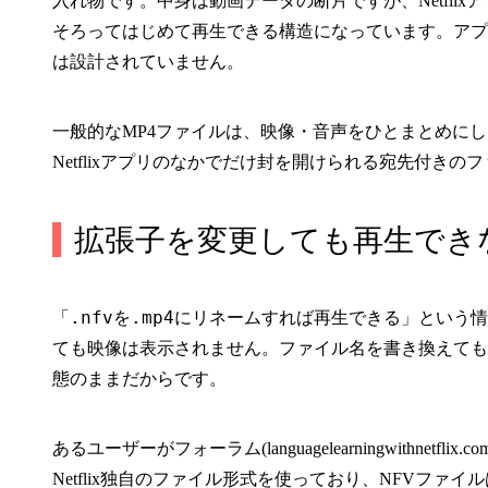
入れ物です。中身は動画データの断片ですが、Netfli
そろってはじめて再生できる構造になっています。アプ
は設計されていません。
一般的なMP4ファイルは、映像・音声をひとまとめに
Netflixアプリのなかでだけ封を開けられる宛先付き
拡張子を変更しても再生でき
.nfv
.mp4
「
を
にリネームすれば再生できる」という情
ても映像は表示されません。ファイル名を書き換えても、中
態のままだからです。
あるユーザーがフォーラム(languagelearningwithnet
Netflix独自のファイル形式を使っており、NFVファイ