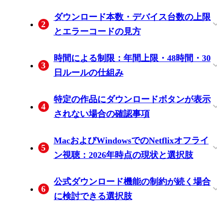
症状・エラーコード別の診断マップ
まず試したい基本確認手順（アプリ更
VPN・プロキシ使用時のダウンロードエ
ダウンロード本数・デバイス台数の上限
2
新・キャッシュ・ストレージ・Wi-Fi設
ラー（エラー0013）
とエラーコードの見方
定）
デバイスごとの本数上限（エラー10016-
「デバイスが多すぎます」エラーの仕組
DLST系・DL1系エラーコードの意味と対
プラン別ダウンロード制限の比較（広告
時間による制限：年間上限・48時間・30
3
22002 / 10016-22005）と解消手順
みと管理画面での解消手順
処法
付き・スタンダード・プレミアム）
日ルールの仕組み
年間ダウンロード上限（エラー10016-
48時間・30日の有効期限ルールと期限切
ダウンロード更新が失敗する場合に考え
特定の作品にダウンロードボタンが表示
4
22006 / NQL.22007）の仕組みとリセット
れファイルの扱い
られる原因
されない場合の確認事項
時期
ストリーミング権とダウンロード権の違
ライセンス上の問題かアプリの不具合か
MacおよびWindowsでのNetflixオフライ
5
い：ライセンス上の制約について
を切り分ける方法
ン視聴：2026年時点の現状と選択肢
MacにNetflixのネイティブアプリが存在し
Windowsアプリのオフライン機能変更後
PC・ノートパソコンで検討できる代替手
公式ダウンロード機能の制約が続く場合
6
ない理由
現状（2026年時点）
段と各方法の注意点
に検討できる選択肢
公式ダウンロードの制約が残る主な場面
BBFly Netflix Downloaderの機能と利用条
公式アプリとの使い分けを考える際の目