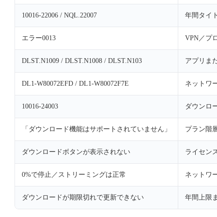
10016-22006 / NQL.22007
年間タイ
エラー0013
VPN／プ
DLST.N1009 / DLST.N1008 / DLST.N103
アプリま
DL1-W80072EFD / DL1-W80072F7E
ネットワ
10016-24003
ダウンロ
「ダウンロード機能はサポートされていません」
プラン階
ダウンロードボタンが表示されない
ライセン
0%で停止／ストリーミングは正常
ネットワー
ダウンロードが期限切れで更新できない
年間上限