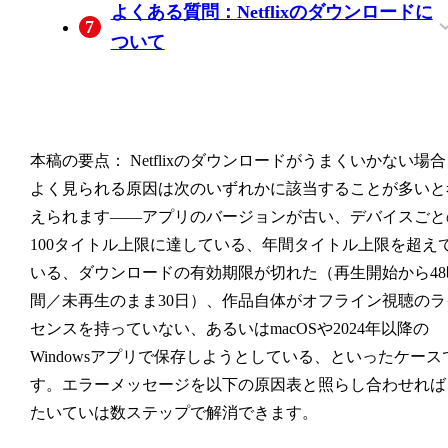
よくある質問：Netflixのダウンロードに
7
件の確認ポイント
安
ついて
Netflixのダウンロードが突然消えたのは
MacでNetflixの動画を保存する方法はあり
Netflixをモバイルデータ通信でダウンロ
エラーコード0013が出たときの対処法
「ダウンロードしたデバイスが多すぎま
DLST.N1009やDLST.N1008エラーはどう
Netflixのダウンロード期限はいつまでで
ChromebookでNetflixをダウンロードでき
ぜですか？
ますか？
ドするには？
は？
す」と出た場合の解消方法は？
対処すればよいですか？
か？延長できますか？
ますか？
本稿の要点：
Netflixのダウンロードがうまくいかない場
よく見られる原因は次のいずれかに該当することが多いと
えられます——アプリのバージョンが古い、デバイスごと
100タイトル上限に達している、年間タイトル上限を超え
いる、ダウンロードの有効期限が切れた（再生開始から48
間／未再生のまま30日）、作品自体がオフライン視聴のラ
センスを持っていない、あるいはmacOSや2024年以降の
Windowsアプリで保存しようとしている、といったケース
す。エラーメッセージを以下の原因表と照らし合わせれば
たいていは数ステップで解消できます。