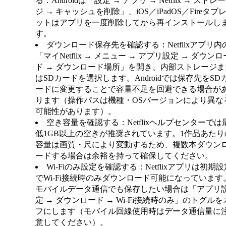
る
：Androidは「設定 → アプリ → Netflix → ストレー
ジ → キャッシュを削除」、iOS／iPadOS／Fireタブ
ットはアプリを一度削除してから再インストールし
す。
ダウンロード保存先を確認する
：Netflixアプリ内
「マイNetflix → メニュー → アプリ設定 → ダウンロ
ド → ダウンロード場所」を開き、内部ストレージま
はSDカードを選択します。Androidでは保存先をSD
ードに変更することで容量不足を回避できる場合が
ります（操作パスは機種・OSバージョンにより異な
可能性があります）。
空き容量を確認する
：Netflixヘルプセンターでは
低1GB以上の空きが推奨されています。1作品あたり
容量は画質・尺により変動するため、複数本ダウン
ードする場合は余裕を持って確保してください。
Wi-Fiのみ設定を確認する
：Netflixアプリは初期設
でWi-Fi接続時のみダウンロード可能になっています
モバイルデータ通信でも保存したい場合は「アプリ
定 → ダウンロード → Wi-Fi接続時のみ」のトグルを
フにします（モバイル回線使用時はデータ通信量に
意してください）。