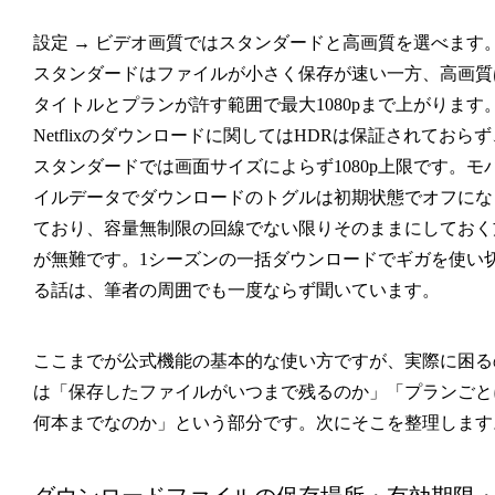
設定 → ビデオ画質
では
スタンダード
と
高画質
を選べます
スタンダードはファイルが小さく保存が速い一方、高画質
タイトルとプランが許す範囲で最大1080pまで上がります
Netflixのダウンロードに関してはHDRは保証されておらず
スタンダードでは画面サイズによらず1080p上限です。
モ
イルデータでダウンロード
のトグルは初期状態でオフにな
ており、容量無制限の回線でない限りそのままにしておく
が無難です。1シーズンの一括ダウンロードでギガを使い
る話は、筆者の周囲でも一度ならず聞いています。
ここまでが公式機能の基本的な使い方ですが、実際に困る
は「保存したファイルがいつまで残るのか」「プランごと
何本までなのか」という部分です。次にそこを整理します