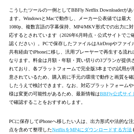
こうしたツールの一例として
BBFly Netflix Downloader
があ
ます。WindowsとMacで動作し、メーカー公表値では最大
1080p、複数言語の字幕保持、MP4/MKV形式での出力に対
応するとされています（2026年6月時点・公式サイトでご
認ください）。PCで保存したファイルはAirDropやファイ
共有経由でiPhoneに移し、汎用プレーヤーで再生する流れ
なります。料金は月額・年額・買い切りの3プランが提供
れており、各プラットフォームで完全版3本までの試用が
意されているため、購入前に手元の環境で動作と画質を確
したうえで検討できます。なお、対応プラットフォームや
様は変更の可能性があるため、最新情報は
BBFly公式サイ
で確認することをおすすめします。
PCに保存してiPhoneへ移したい人は、出力形式や法的な注
点を含めて整理した
NetflixをMP4にダウンロードする方法