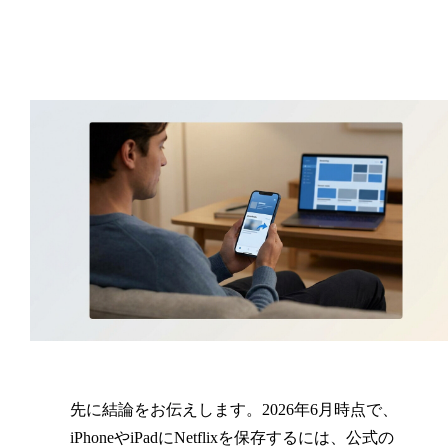
Netflixのダウンロードはどのくらい持続
広告付きプランの月15本制限は、削除す
iPhoneでNetflixを無料でダウンロードでき
AndroidのNetflixダウンロードはSDカード
NetflixをiPhoneのカメラロールや写真アプ
旅行の前にNetflixをまとめてダウンロー
NetflixをiPhoneに有効期限なしで保存する
MacやPCからNetflixをダウンロードする
一度に何本まとめてダウンロードできま
ますか？
ればリセットされますか？
ますか？
に保存できますか？
リに保存できますか？
しておくには？
ことはできますか？
法はありますか？
すか？
先に結論をお伝えします。
2026年6月時点で、
iPhoneやiPadにNetflixを保存するには、公式の