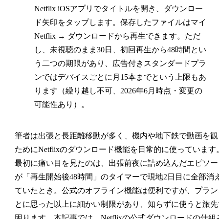
Netflix iOSアプリでタイトルを開き、ダウンロー
ド矢印をタップします。保存したファイルは
マイ
Netflix → ダウンロード
から再生できます。ただ
し、未視聴のまま30日、初回再生から48時間とい
う二つの期限があり、広告付きスタンダードプラ
ンではデバイスごとに月15本までという上限もあ
ります（繰り越し不可、2026年6月時点・変更の
可能性あり）。
筆者は出張と長距離移動が多く、機内や地下鉄で動画を観
ためにNetflixのダウンロード機能を日常的に使っています
最初に痛い目を見たのは、出張前夜に詰め込んだエピソー
が「再生開始後48時間」のタイマーで現地2日目に全部消
ていたとき。公式のオフライン機能は便利ですが、プラン
とに思った以上に細かい制限があり、知らずに使うと旅先
困ります。本記事では、Netflixの公式ダウンロードの仕組