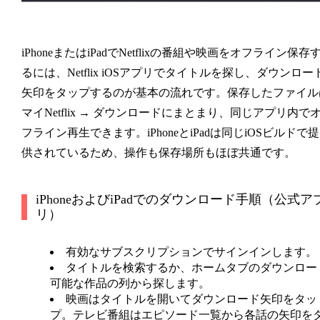
iPhoneまたはiPadでNetflixの番組や映画をオフライン保存
るには、Netflix iOSアプリでタイトルを探し、ダウンロー
矢印をタップするのが基本の流れです。保存したファイル
マイNetflix → ダウンロード
にまとまり、同じアプリ内で
フライン再生できます。iPhoneとiPadは同じiOSビルドで提
供されているため、操作も保存場所もほぼ共通です。
iPhoneおよびiPadでのダウンロード手順（公式ア
リ）
有効なサブスクリプションでサインインします。
タイトルを検索するか、ホームタブの
ダウンロー
可能な作品
の列から探します。
映画はタイトルを開いて
ダウンロード矢印
をタッ
プ。テレビ番組はエピソード一覧から各話の矢印を