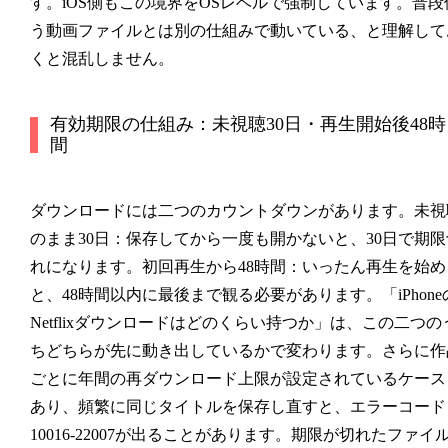
す。iOS側もこの境界をOSレベルで強制しています。普段
う動画ファイルとは別の仕組みで動いている、と理解して
くと混乱しません。
有効期限の仕組み：未視聴30日・再生開始後48時
間
ダウンロードには二つのカウントダウンがあります。
未視
のまま30日
：保存してから一度も開かないと、30日で期限
れになります。
初回再生から48時間
：いったん再生を始め
と、48時間以内に最後まで観る必要があります。「iPhone
Netflixダウンロードはどのくらい持つか」は、この二つの
ちどちらが先に動き出しているかで変わります。さらに作
ごとに年間の再ダウンロード上限が設定されているケース
あり、頻繁に同じタイトルを保存し直すと、エラーコード
10016-22007が出ることがあります。期限が切れたファイ