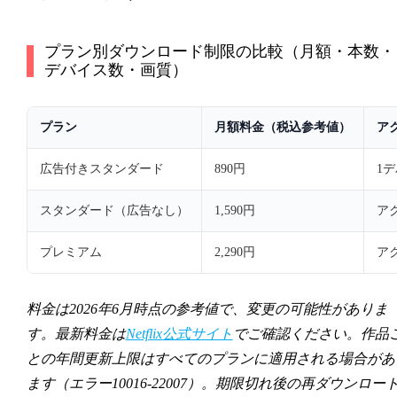
プラン別ダウンロード制限の比較（月額・本数・
デバイス数・画質）
プラン
月額料金（税込参考値）
ア
広告付きスタンダード
890円
1
スタンダード（広告なし）
1,590円
ア
プレミアム
2,290円
ア
料金は2026年6月時点の参考値で、変更の可能性がありま
す。最新料金は
Netflix公式サイト
でご確認ください。作品
との年間更新上限はすべてのプランに適用される場合があ
ます（エラー10016-22007）。期限切れ後の再ダウンロー