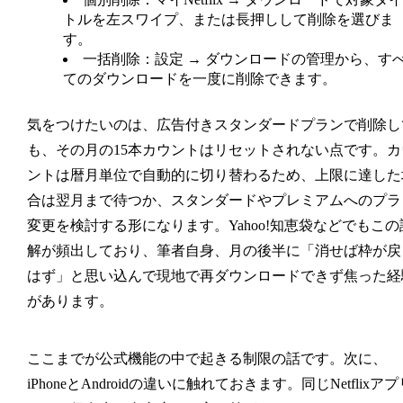
トルを左スワイプ、または長押しして削除を選びま
す。
一括削除
：
設定 → ダウンロードの管理
から、す
てのダウンロードを一度に削除できます。
気をつけたいのは、広告付きスタンダードプランで削除し
も、その月の15本カウントはリセットされない点です。カ
ントは暦月単位で自動的に切り替わるため、上限に達した
合は翌月まで待つか、スタンダードやプレミアムへのプラ
変更を検討する形になります。Yahoo!知恵袋などでもこの
解が頻出しており、筆者自身、月の後半に「消せば枠が戻
はず」と思い込んで現地で再ダウンロードできず焦った経
があります。
ここまでが公式機能の中で起きる制限の話です。次に、
iPhoneとAndroidの違いに触れておきます。同じNetflixアプ