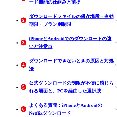
ード機能の仕組みと前提
iPhoneおよびiPadでのダウンロード手順
スマートダウンロードと自動ダウンロー
ダウンロード画質とモバイルデータ通信
ダウンロードファイルの保存場所・有効
2
（公式アプリ）
ド機能の使い方
の設定
期限・プラン別制限
保存場所とファイルを他のアプリで開け
有効期限の仕組み：未視聴30日・再生開
プラン別ダウンロード制限の比較（月
ダウンロード済み動画の削除とストレー
iPhoneとAndroidでのダウンロードの違
3
ない理由
始後48時間
額・本数・デバイス数・画質）
ジ管理の方法
いと注意点
AndroidはSDカードへの保存先変更が可
ダウンロードできないときの原因と対処
4
（iPhoneとの主な違い）
法
ダウンロードボタンが表示されない・押
ダウンロード済みファイルがオフライン
画面録画が黒い画面になる理由（iOS
公式ダウンロードの制限が不便に感じら
5
せない場合の確認事項
で再生できない場合
DRMの仕組み）
れる場面と、PCを経由した選択肢
Windows公式ダウンロード廃止（2024年
PCダウンロードツールを検討できる場合
よくある質問：iPhoneとAndroidの
6
後の状況
の条件と注意点
Netflixダウンロード