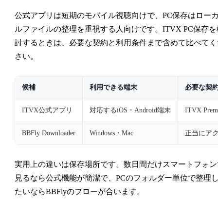
公式アプリは短期のモバイル視聴向けで、PC保存はロー
ルファイルの整理を重視する人向けです。ITVX PC保存を
討するときは、必要な契約と利用条件まで含めて比べてく
さい。
候補
利用できる端末
必要な契
ITVX公式アプリ
対応するiOS・Android端末
ITVX Prem
BBFly Downloader
Windows・Mac
正当にアク
実用上の違いは保存場所です。数日間だけスマートフォン
見るなら公式機能が簡潔で、PCのフォルダー単位で整理
たいならBBFlyのフローが合います。