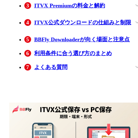
3
ITVX Premiumの料金と解約
契約先ごとの解約手続き
4
ITVX公式ダウンロードの仕組みと制限
ダウンロードできない主な原因
保存先とアプリ内での管理
同時ダウンロードは最大6番組
保存数と端末ストレージ
公式アプリで保存する手順
対象外作品と有効期限
日本・英国外で視聴する条件
公式アプリとPC保存の違い
5
BBFly Downloaderが向く場面と注意点
6
利用条件に合う選び方のまとめ
7
よくある質問
ITVXは無料で視聴できますか？
ITVX Premiumのダウンロード機能はテレ
日本のアプリストアでITVXが見つからな
ビやPCでも使えますか？
いのはなぜですか？