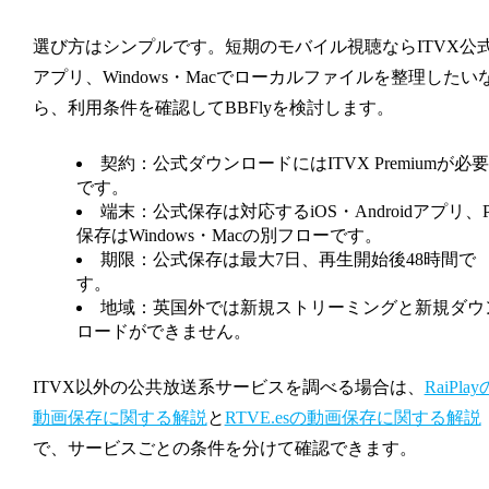
選び方はシンプルです。短期のモバイル視聴ならITVX公
アプリ、Windows・Macでローカルファイルを整理したい
ら、利用条件を確認してBBFlyを検討します。
契約：
公式ダウンロードにはITVX Premiumが必要
です。
端末：
公式保存は対応するiOS・Androidアプリ、
保存はWindows・Macの別フローです。
期限：
公式保存は最大7日、再生開始後48時間で
す。
地域：
英国外では新規ストリーミングと新規ダウ
ロードができません。
ITVX以外の公共放送系サービスを調べる場合は、
RaiPlay
動画保存に関する解説
と
RTVE.esの動画保存に関する解説
で、サービスごとの条件を分けて確認できます。