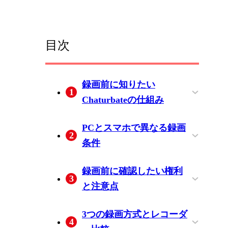
目次
録画前に知りたい
1
Chaturbateの仕組み
公開配信とプライベート
保存方法で変わるファイ
PCとスマホで異なる録画
2
配信の違い
ルの扱い
条件
WindowsとMacで選べる方
iPhoneとAndroidの制約
録画前に確認したい権利
3
式
と注意点
私的利用と転載は禁止転
配信者の同意と保存デー
3つの録画方式とレコーダ
4
載の境界
タの管理