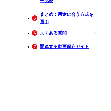
ー比較
直接保存・画面録画・自
MyStreamの特徴
MyStreamの基本操作
BBFly Downloaderの特徴
BBFlyの基本操作
Moniturbateの特徴
Moniturbateの基本操作
録画が不安定なときの確
まとめ：用途に合う方式を
5
動録画の違い
認項目
選ぶ
6
よくある質問
録画すると配信者に通知
録画が途中でカクつくと
配信者本人は過去のプラ
無料のオンライン録画サ
7
関連する動画保存ガイド
されますか？
きは、最初に何を確認す
イベート配信を取得でき
イトを使っても大丈夫で
べきですか？
ますか？
すか？