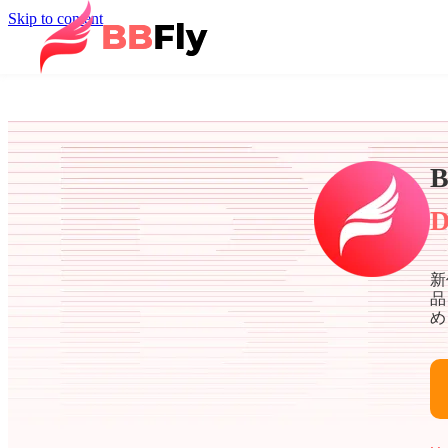
Skip to content
B
D
新
品
め