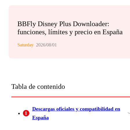
BBFly Disney Plus Downloader:
funciones, límites y precio en España
Saturday
2026/08/01
Tabla de contenido
Descargas oficiales y compatibilidad en
1
España
Qué permite Disney+ sin conexión
PC, Mac y dispositivos compatibles
Cuándo encaja un archivo local