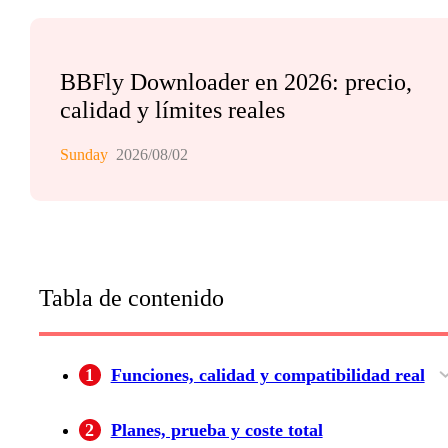
BBFly Downloader en 2026: precio,
calidad y límites reales
Sunday
2026/08/02
Tabla de contenido
1
Funciones, calidad y compatibilidad real
Calidad, formatos y subtítulos
Plataformas compatibles y límites conocidos
Prueba, licencia y perfil adecuado
2
Planes, prueba y coste total