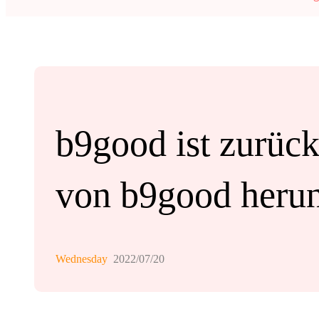
b9good ist zurüc
von b9good herun
Wednesday
2022/07/20