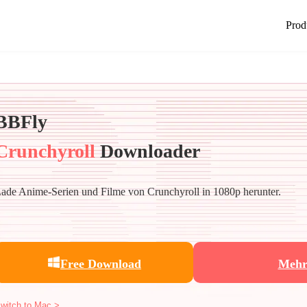
Prod
BBFly
Crunchyroll
Downloader
ade Anime-Serien und Filme von Crunchyroll in 1080p herunter.
Free Download
Meh
witch to Mac >