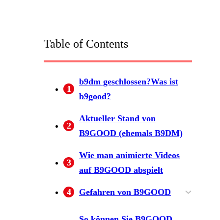
Table of Contents
b9dm geschlossen?Was ist
1
b9good?
Aktueller Stand von
2
B9GOOD (ehemals B9DM)
Wie man animierte Videos
3
auf B9GOOD abspielt
4
Gefahren von B9GOOD
(1) Hochgradig illegal
(2) Risiko einer
(3) Die Möglichkeit, Opfer
So können Sie B9GOOD