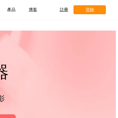
產品
博客
註冊
登錄
器
影