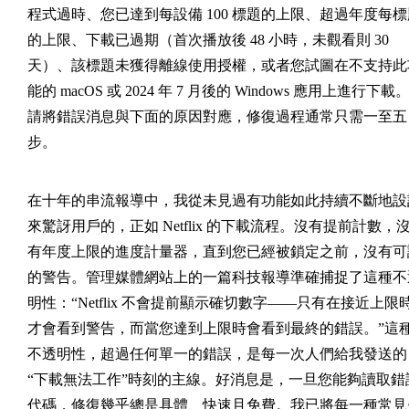
程式過時、您已達到每設備 100 標題的上限、超過年度每標
的上限、下載已過期（首次播放後 48 小時，未觀看則 30
天）、該標題未獲得離線使用授權，或者您試圖在不支持此
能的 macOS 或 2024 年 7 月後的 Windows 應用上進行下載
請將錯誤消息與下面的原因對應，修復過程通常只需一至五
步。
在十年的串流報導中，我從未見過有功能如此持續不斷地設
來驚訝用戶的，正如 Netflix 的下載流程。沒有提前計數，
有年度上限的進度計量器，直到您已經被鎖定之前，沒有可
的警告。管理媒體網站上的一篇科技報導準確捕捉了這種不
明性：“Netflix 不會提前顯示確切數字——只有在接近上限
才會看到警告，而當您達到上限時會看到最終的錯誤。”這
不透明性，超過任何單一的錯誤，是每一次人們給我發送的
“下載無法工作”時刻的主線。好消息是，一旦您能夠讀取錯
代碼，修復幾乎總是具體、快速且免費。我已將每一種常見