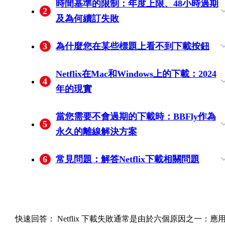
時間基準的限制：年度上限、48小時過期
2
緩存、重新安裝、存儲）
分圖
/ 10016-22005）及清除方法
計劃上限比較
方案
及為何續訂失敗
年度每標題上限（錯誤代碼10016-22006 /
48小時及30天規則：當下載自動過期時
當續訂失敗時：版權收回、設備層級不匹
3
為什麼您在某些標題上看不到下載按鈕
NQL.22007）：為何您的帳戶會在未警示
配及唯一的實際解決方案
串流權限與下載權限：Netflix無法突破的
如何檢查是版權問題還是錯誤（以及針對
的情況下觸及上限
Netflix在Mac和Windows上的下載：2024
4
權壁壘
每種情況的做法）
年的現實
Windows：2024年7月的應用變更及現存功
Mac：為何從未出現過原生下載選項（及
2026年可用的筆記型電腦路徑：有線下
當您需要不會過期的下載時：BBFly作為
5
能
何幫助中心未提及此事）
載、瀏覽器管理的離線功能及外部工具
永久的離線解決方案
Netflix自身下載流程的終點（及為何不存
BBFly在Netflix離線使用的三大實用特性：
何時選擇BBFly以及何時繼續使用Netflix的
6
常見問題：解答Netflix下載相關問題
應用內修復）
1080p MP4/MKV、批量下載、自動跳過廣
流程是明智之舉
既然原生應用已不再支持，我該如何在
Netflix的下載限制是多少？不同方案有何
是否有辦法永久保存Netflix下載，無需到
Netflix下載質量設置（標準與高級）是否
Netflix 下載在過期之前能持續多久？
同時能夠持有 Netflix 下載的設備有多少？
告
Windows或Mac上下載Netflix內容？
別？
期？
實際改變文件大小及1080p輸出？
快速回答：
Netflix 下載失敗通常是由於六個原因之一：應