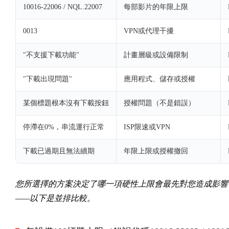
10016-22006 / NQL.22007
每部影片的年限上限
0013
VPN或代理干擾
"不支援下載功能"
計畫層級或設備限制
"下載出現問題"
應用程式、儲存或授權
某個標題根本沒有下載按鈕
授權問題（不是錯誤）
停滯在0%，串流運行正常
ISP限速或VPN
下載已過期且無法續期
年限上限或授權撤回
您所選擇的方案決定了哪一項硬性上限會最先對您造成影響
——以下是並排比較。