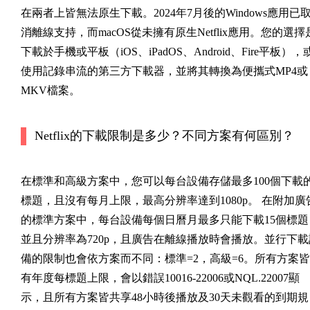
在兩者上皆無法原生下載。2024年7月後的Windows應用已
消離線支持，而macOS從未擁有原生Netflix應用。您的選擇
下載於手機或平板（iOS、iPadOS、Android、Fire平板），
使用記錄串流的第三方下載器，並將其轉換為便攜式MP4或
MKV檔案。
Netflix的下載限制是多少？不同方案有何區別？
在標準和高級方案中，您可以每台設備存儲最多100個下載
標題，且沒有每月上限，最高分辨率達到1080p。 在附加廣
的標準方案中，每台設備每個日曆月最多只能下載15個標題
並且分辨率為720p，且廣告在離線播放時會播放。並行下載
備的限制也會依方案而不同：標準=2，高級=6。所有方案皆
有年度每標題上限，會以錯誤10016-22006或NQL.22007顯
示，且所有方案皆共享48小時後播放及30天未觀看的到期規