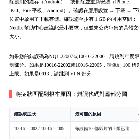
除應用的緩存（Android），或刪除並重新安裝（iPhone、
iPad、Fire 平板、Android）。確認在
應用設置 → 下載 → 下
位置
中啟用了下載存儲。確認您至少有 1 GB 的可用空間；
Netflix 幫助中心建議此最小要求，但並未公佈每集的具體
大小。
如果您的錯誤碼為
NQL.22007
或
10016-22006
，請跳到年度
制部分。如果是
10016-22002
或
10016-22005
，請跳到 100 標
上限。如果是
0013
，請跳到 VPN 部分。
將症狀匹配到根本原因：錯誤代碼對應部分圖
錯誤或症狀
最可能的原因
10016-22002 / 10016-22005
每設備100部影片的上限已達