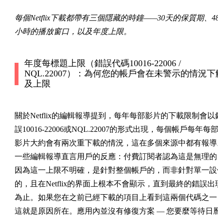
每個Netflix下載都帶有三個隱藏的時鐘——30天的保質期、4
小時的播放窗口，以及年度上限。
年度每標題上限（錯誤代碼10016-22006 /
NQL.22007）：為何您的帳戶會在未警示的情況下
及上限
關於Netflix的編輯報導提到，每年每部影片的下載限制會以
誤
10016-22006
或
NQL.22007
的形式出現，每個帳戶每年每
影片大約會有兩次重下載的情況，這在多個來源中都有報導
一些編輯報導直言用戶的反應：付費訂閱者認為這是無理的
因為這一上限不明確，是針對整個帳戶的，而非針對單一設
的，且在Netflix的界面上根本不會顯示，直到最終的錯誤出
為止。如果您在之前已經下載的項目上看到這兩個代碼之一
這就是原因所在。應用內並沒有修復方案 — 您要麼等待日