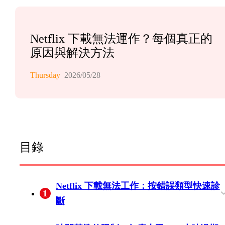
Netflix 下載無法運作？每個真正的
原因與解決方法
Thursday
2026/05/28
目錄
Netflix 下載無法工作：按錯誤類型快速診
1
斷
解決大多數故障的初步檢查（應用更新、
將症狀匹配到根本原因：錯誤代碼對應部
每設備100標題上限（錯誤代碼10016-2200
廣告支持版與標準版及高級版：實際的每
設備過多：同時設備數上限及第二屏解決