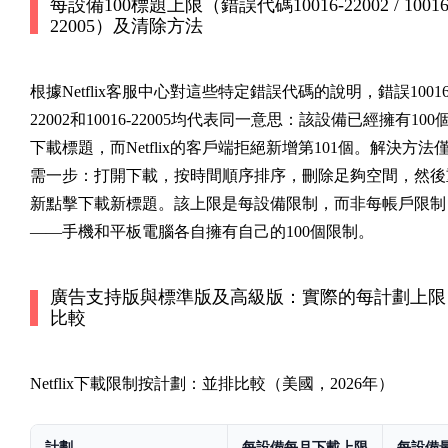
每設備100標題上限（錯誤代碼10016-22002 / 10016
22005）及清除方法
根據Netflix客服中心對這些特定錯誤代碼的說明，錯誤
10016
22002
和
10016-22005
均代表同一意思：該設備已經擁有100
下載標題，而Netflix的客戶端拒絕新增第101個。解決方法
需一步：打開
下載
，按時間順序排序，刪除足夠空間，然後
新點擊下載新標題。該上限是每設備限制，而非每帳戶限制
——手機和平板電腦各自擁有自己的100個限制。
廣告支持版與標準版及高級版：實際的每計劃上限
比較
Netflix下載限制按計劃：並排比較（美國，2026年）
計劃
每設備每月下載上限
每設備