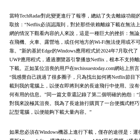
當時TechRadar對此變更進行了報導，總結了失去離線功能
取捨：“Netflix必須認識到，對於那些依賴離線下載在無法
網的情況下觀看內容的人來說，這是一種巨大的挫折：無論
在飛機、火車、露營地，或任何地方的Wi-Fi無法使用或不
靠。”新的基於Edge的Windows應用程式於2024年7月取代了
UWP應用程式，通過瀏覽器引擎播放Netflix，根本不支持
下載。正如某位沮喪的用戶在techissuestoday.com網站上所
“我感覺自己跳過了很多圈子，只為找出如何將Netflix節目
載到我的電腦上，以便在即將到來的長途飛行中使用。沒有
何有用的信息。”同一篇文章還記錄了第二個明確的抱怨：“
對我來說極其沮喪。我為了長途旅行購買了一台便攜式輕巧
記型電腦，以便能夠下載大量內容。”
如果您必須在Windows機器上進行下載，僅存的途徑是：運