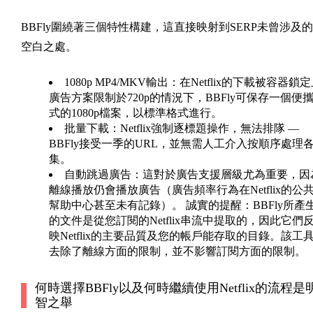
BBFly圍繞著三個特性構建，這直接映射到SERP未曾涉及的
空白之處。
1080p MP4/MKV輸出
：在Netflix的下載被容器鎖
廣告方案限制於720p的情況下，BBFly可保存一個便
式的1080p檔案，以標準格式進行。
批量下載
：Netflix強制逐標題操作，無法排隊 —
BBFly接受一季的URL，並無需人工介入按順序處理
集。
自動跳過廣告
：這對於廣告支援層級尤為重要，因
離線播放仍會播放廣告（廣告頻率行為在Netflix的公
幫助中心甚至未有記錄）。 誠實的提醒：BBFly所產
的文件是從您訂閱的Netflix串流中提取的，因此它們
映Netflix的主要品質及您的帳戶能存取的目錄。該工
去除了離線方面的限制，並不影響訂閱方面的限制。
何時選擇BBFly以及何時繼續使用Netflix的流程是
智之舉