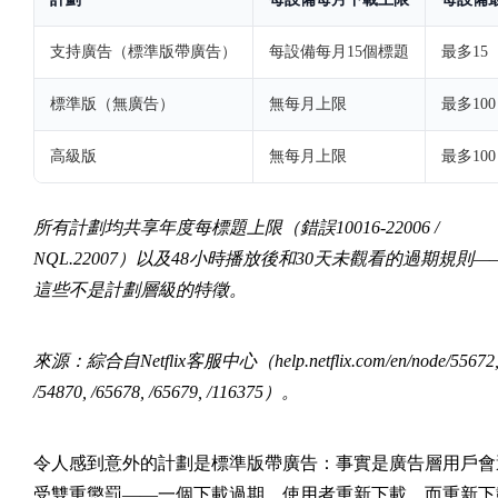
支持廣告（標準版帶廣告）
每設備每月15個標題
最多15
標準版（無廣告）
無每月上限
最多100
高級版
無每月上限
最多100
所有計劃均共享年度每標題上限（錯誤10016-22006 /
NQL.22007）以及48小時播放後和30天未觀看的過期規則—
這些不是計劃層級的特徵。
來源：綜合自Netflix客服中心（help.netflix.com/en/node/55672
/54870, /65678, /65679, /116375）。
令人感到意外的計劃是標準版帶廣告：事實是廣告層用戶會
受雙重懲罰——一個下載過期，使用者重新下載，而重新下