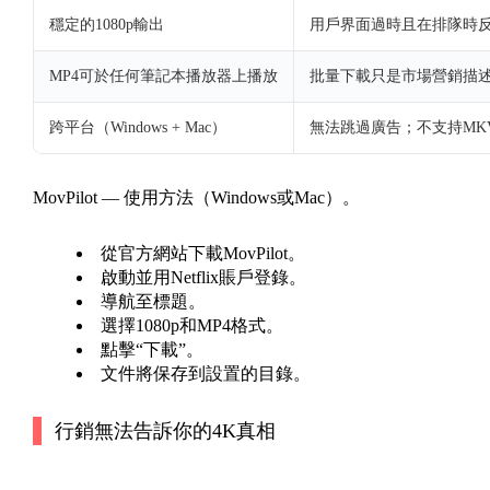
穩定的1080p輸出
用戶界面過時且在排隊時
MP4可於任何筆記本播放器上播放
批量下載只是市場營銷描
跨平台（Windows + Mac）
無法跳過廣告；不支持MK
MovPilot — 使用方法（Windows或Mac）。
從官方網站下載MovPilot。
啟動並用Netflix賬戶登錄。
導航至標題。
選擇1080p和MP4格式。
點擊“下載”。
文件將保存到設置的目錄。
行銷無法告訴你的4K真相