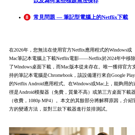
以及為何某些標題無法保存
到期時間：一般 7 天、播放後 48 小時
按計畫層級的設備限制（標準 vs 高級）
為何某些標題根本無法下載
8
常見問題 — 筆記型電腦上的Netflix下載
在2026年，您無法在使用官方Netflix應用程式的Windows或
Mac筆記本電腦上下載Netflix電影——Netflix於2024年中移
了Windows桌面下載，而Mac版本從未存在。唯一獲得官方
持的筆記本電腦是Chromebook，該設備運行來自Google Play
的Netflix Android應用程式。在Windows或Mac上，能夠用的
徑是Android模擬器（免費，質量不高）或第三方桌面下載
（收費，1080p MP4）。本文的其餘部分將解釋原因，介紹
方的變通方法，並對三款下載器進行並排測試。