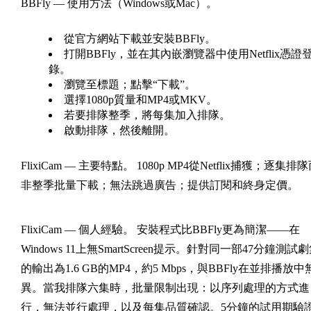
BBFly — 使用方法（Windows或Mac）。
從官方網站下載並安裝BBFly。
打開BBFly，並在其內嵌瀏覽器中使用Netflix憑證
錄。
瀏覽至標題；點擊“下載”。
選擇1080p質量和MP4或MKV。
若要排隊整季，將每集加入排隊。
啟動排隊，然後離開。
FlixiCam — 主要特點。
1080p MP4從Netflix捕獲；逐集排
非整季批量下載；無法跳過廣告；提供訂閱和終身定價。
FlixiCam — 個人經驗。
安裝程式比BBFly更為簡潔——在
Windows 11上無SmartScreen提示。針對同一部47分鐘測試
的輸出為1.6 GB的MP4，約5 Mbps，與BBFly在並排播放中
異。當我排隊六集時，批量限制出現：以序列處理的方式進
行，無法並行處理，以及每集品質確認。5分鐘的試用期驗