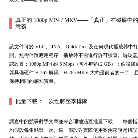
真正的 1080p MP4 / MKV——「真正」在磁碟中
意義
該文件可於 VLC、IINA、QuickTime 及任何現代播放器中打
開。無需伴隨應用程序，播放時不需進行許可檢查。編碼器
認設置：1080p MP4 約 5 Mbps（每小時約 2 GB）；假設播
器具備硬件 H.265 解碼，H.265 MKV 大約是前者的一半，
保持相同的感知質量。
批量下載：一次性將整季排隊
調查中的競爭對手文章並未合理地涵蓋批量下載——每個指
均假設每集點擊一次。這一假設對實際使用案例來說是錯誤