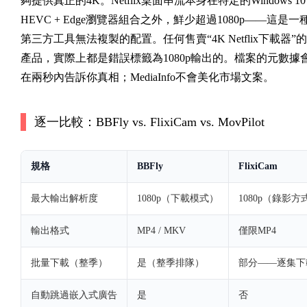
夠提供真正的4K。Netflix桌面串流本身在特定的Windows 10 
HEVC + Edge瀏覽器組合之外，鮮少超過1080p——這是一
第三方工具無法複製的配置。任何售賣“4K Netflix下載器”的
產品，實際上都是錯誤標籤為1080p輸出的。檔案的元數據
在兩秒內告訴你真相；MediaInfo不會美化市場文案。
逐一比較：BBFly vs. FlixiCam vs. MovPilot
規格
BBFly
FlixiCam
最大輸出解析度
1080p（下載模式）
1080p（錄影方
輸出格式
MP4 / MKV
僅限MP4
批量下載（整季）
是（整季排隊）
部分——逐集下
自動跳過嵌入式廣告
是
否