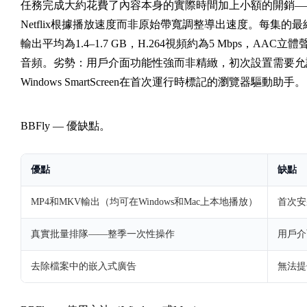
任務完成大約花費了內容本身的實際時間加上小額的開銷—
Netflix根據播放速度而非原始帶寬調整導出速度。每集的最
輸出平均為1.4–1.7 GB，H.264視頻約為5 Mbps，AAC立體
音頻。劣勢：用戶介面功能性強而非精緻，初次設置需要允
Windows SmartScreen在首次運行時標記的瀏覽器驅動助手。
BBFly — 優缺點。
優點
缺點
MP4和MKV輸出（均可在Windows和Mac上本地播放）
首次安裝
真實批量排隊——整季一次性操作
用戶介
去除檔案中的嵌入式廣告
無法提