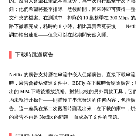
的。沒有人會坐在筆記本電腦旁，為一次飛行點擊十次下載
鈕；他們希望將整季排隊，然後離開，回來時即可獲得一整
文件夾的檔案。在測試中，排隊的 10 集整季在 300 Mbps 
路下徹底完成，耗時約 8 小時。相比真實帶寬要慢——Netfli
調節輸出速度——但您可以在此期間安然入睡。
下載時跳過廣告
Netflix 的廣告支持層在串流中嵌入促銷廣告。直接下載串流
時，廣告會被烘焙進文件中。BBFly 在下載時會剔除廣告；
出的 MP4 下載後播放流暢。對於比較的另外兩款工具，它
均未執行此操作——則捕獲了串流發送的任何內容，包括廣
告。這一差異在第二次觀看時顯現出來：在下載的庫中，烘
的廣告不再是 Netflix 的問題，而成為了文件的問題。