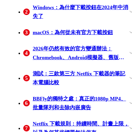
Windows：為什麼下載按鈕在2024年中消
2
失了
2024年中：導致離線下載取消的PWA遷移
如果你今天嘗試下載，會發生什麼事
3
macOS：為何從未有官方下載按鈕
僅限於瀏覽器的Netflix在Mac上——出於設
為何iPhone有而Mac沒有
2026年仍然有效的官方變通辦法：
4
計，而非意外
Chromebook、Android模擬器、舊版應
用
Chromebook：從Play商店安裝Netflix
Windows 或 Mac 上的 Android 模擬器（類
側載舊版 Windows .appx — 為何會失效
測試：三款第三方 Netflix 下載器的筆記
5
Android應用
似 BlueStacks）
本電腦比較
我的測試方法（Windows 11 + macOS
逐一比較：BBFly vs. FlixiCam vs. MovPilot
行銷無法告訴你的4K真相
BBFly的獨特之處：真正的1080p MP4、
6
Sonoma，2026 年 5 月）
批量隊列和去除內嵌廣告
真正的 1080p MP4 / MKV——「真正」在
批量下載：一次性將整季排隊
下載時跳過廣告
訂閱到期後，庫仍可播放
Netflix 下載規則：持續時間、計畫上限，
7
磁碟中的意義