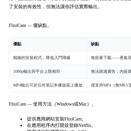
了安裝的有效性，但無法讓你評估實際輸出。
FlixiCam — 優缺點。
優點
缺點
精緻的安裝程式，降低入門障礙
無批量下載——逐集
1080p輸出與平台上限相符
無法跳過廣告；內嵌
MP4輸出可於任何筆記本播放器上播放
僅支持MP4（無MKV
FlixiCam — 使用方法（Windows或Mac）。
從供應商網站安裝FlixiCam。
在應用程序內打開並登錄Netflix。