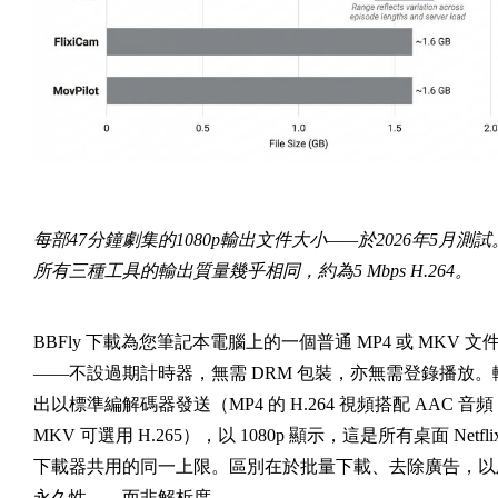
每部47分鐘劇集的1080p輸出文件大小——於2026年5月測試
所有三種工具的輸出質量幾乎相同，約為5 Mbps H.264。
BBFly 下載為您筆記本電腦上的一個普通 MP4 或 MKV 文
——不設過期計時器，無需 DRM 包裝，亦無需登錄播放。
出以標準編解碼器發送（MP4 的 H.264 視頻搭配 AAC 音頻
MKV 可選用 H.265），以 1080p 顯示，這是所有桌面 Netfli
下載器共用的同一上限。區別在於批量下載、去除廣告，以
永久性——而非解析度。