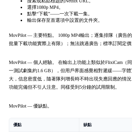
搜索或粘貼標題的Netflix URL。
選擇1080p MP4。
點擊“下載”——一次下載一集。
輸出保存至首選項中設置的文件夾。
MovPilot — 主要特點。
1080p MP4輸出；逐集排隊（廣告的
批量下載功能實際上有限）；無法跳過廣告；標準訂閱定價
MovPilot — 個人經驗。
在輸出上功能上類似於FlixiCam（同
一測試劇集約1.6 GB），但用戶界面感覺相對遲緩——字體
大，信息密度低，隨著隊列增長時不時出現失應回應的情況
功能完備但不引人注意。同樣受到5分鐘的試用限制。
MovPilot — 優缺點。
優點
缺點