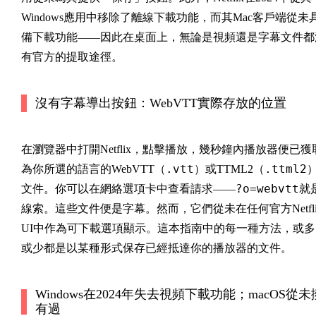
Windows應用中移除了離線下載功能，而其Mac客戶端從未
備下載功能——因此在桌面上，無論是視頻還是字幕文件都
有官方的提取途徑。
沒有字幕導出按鈕：WebVTT實際存放的位置
在瀏覽器中打開Netflix，點擊播放，幾秒鐘內播放器便已獲
.vtt
.ttml2
為你所選的語言的WebVTT（
）或TTML2（
?o=webvtt
文件。你可以在網絡選項卡中查看請求——
就
線索。這些文件便是字幕。然而，它們從未在任何官方Netfli
UI中作為可下載選項顯示。這本指南中的每一種方法，或多
或少都是以某種形式保存已經抵達你的播放器的文件。
Windows在2024年失去視頻下載功能；macOS從未
有過