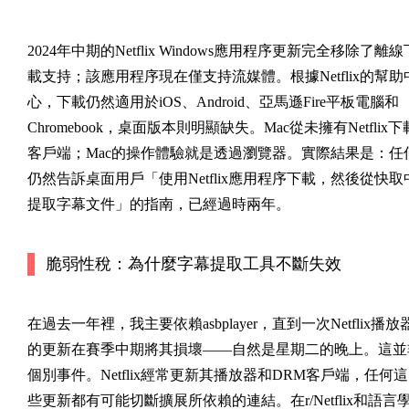
2024年中期的Netflix Windows應用程序更新完全移除了離線
載支持；該應用程序現在僅支持流媒體。根據Netflix的幫助
心，下載仍然適用於iOS、Android、亞馬遜Fire平板電腦和
Chromebook，桌面版本則明顯缺失。Mac從未擁有Netflix下
客戶端；Mac的操作體驗就是透過瀏覽器。實際結果是：任
仍然告訴桌面用戶「使用Netflix應用程序下載，然後從快取
提取字幕文件」的指南，已經過時兩年。
脆弱性稅：為什麼字幕提取工具不斷失效
在過去一年裡，我主要依賴asbplayer，直到一次Netflix播放
的更新在賽季中期將其損壞——自然是星期二的晚上。這並
個別事件。Netflix經常更新其播放器和DRM客戶端，任何這
些更新都有可能切斷擴展所依賴的連結。在r/Netflix和語言