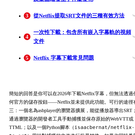
沒有字幕導出按鈕：WebVTT實際存放的
Windows在2024年失去視頻下載功能；
脆弱性稅：為什麼字幕提取工具不斷失效
3
從Netflix提取SRT文件的三種有效方法
置
macOS從未擁有過
方法一 — 瀏覽器擴展（asbplayer 或
方法二 — 瀏覽器DevTools（無需安裝，無
第三種方法 — GitHub 腳本
一次性下載：包含所有嵌入字幕軌的視頻
4
Subadub）
需第三方帳戶）
(isaacbernat/netflix-to-srt 進行批量轉換)
文件
BBFly 在 Netflix 上的輸出，以及每個規格
5
Netflix 字幕下載常見問題
的用途
Netflix 字幕檔案以什麼格式保存？
下載 Netflix 字幕以供個人使用是否合法？
我可以一次下載一個 Netflix 標題的所有字
為什麼 Netflix 字幕下載擴展一直會出現故
如何使用下載的 Netflix 字幕進行語言學習
在第三方下載器中登錄 Netflix 是否安全？
幕語言嗎？
障？
（Anki、VLC、Plex）？
簡短的回答
是你可以在2026年下載Netflix字幕，但無法透過
何官方的儲存按鈕——Netflix並未提供此功能。可行的途徑
三：一個名為asbplayer的瀏覽器擴展，能從播放器導出SRT
通過瀏覽器的開發者工具手動捕獲並保存原始的WebVTT或
isaacbernat/netflix-
TTML；以及一個Python腳本（