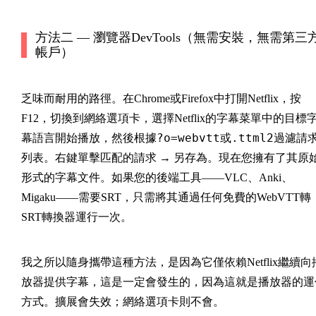
方法二 — 瀏覽器DevTools（無需安裝，無需第三
帳戶）
乏味而耐用的路徑。在Chrome或Firefox中打開Netflix，按
F12，切換到網絡選項卡，選擇Netflix的字幕菜單中的目標
?o=webvtt
.ttml2
幕語言開始播放，然後根據
或
過濾請
列表。右鍵單擊匹配的請求 → 另存為。現在您擁有了其原
形式的字幕文件。如果您的後端工具——VLC、Anki、
Migaku——需要SRT，只需將其通過任何免費的WebVTT轉
SRT轉換器運行一次。
我之所以隨身攜帶這種方法，是因為它僅依賴Netflix繼續向
放器提供字幕，這是一定會發生的，因為這就是播放器的運
方式。擴展會失效；網絡選項卡則不會。