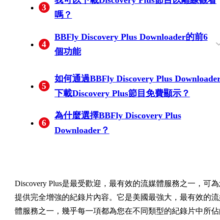
3
嗎？
BBFly Discovery Plus Downloader的前6
4
個功能
從所有可用區域網站下載發現+視頻
下載1080p全高清質量的現實視頻
將下載的視頻保存到MP4文件以在任何設
擺脫具有基本發現+計劃的廣告
以批處理模式和快速下載現實生活情節
下載元數據信息以管理所有視頻
如何通過BBFly Discovery Plus Downloade
5
備上播放
下載Discovery Plus節目免費顯示？
為什麼選擇BBFly Discovery Plus
6
Downloader？
Discovery Plus是最受歡迎，最有效的流媒體服務之一，可
提供完全增強的紀錄片內容。它是美國最強大，最有效的流
體服務之一，幾乎每一項都為您在不同類型的紀錄片中所佔