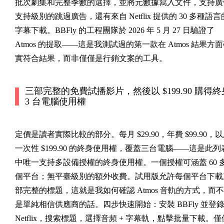
批次劇集和完整季數的選擇，並將元數據寫入文件，支持廣
支持級別的跳過廣告，還有來自 Netflix 提供的 30 多種語言
字幕下載。BBFly 的工程團隊於 2026 年 5 月 27 日驗證了
Atmos 的提取——這是我測試過的第一款在 Atmos 結果方
實符合結果，而非僅僅是行銷文案的工具。
三部完整的免費試播影片，然後以 $199.90 購得終
3 台電腦使用權
定價是讀者實際比較的部分。每月 $29.90，年費 $99.90，
一次性 $199.90 的終身使用權，覆蓋三台電腦——這是此列
中唯一支持多設備授權的終身使用權。一個授權可涵蓋 60 
個平台；無平臺級別的額外收費。試用版允許每個平台下載
部完整的標題，這就是我如何確認 Atmos 音軌的方式，而不
是單純相信供應商的話。四步快速開始：安裝 BBFly 並登
Netflix，搜索標題，選擇音頻 + 字幕軌，點擊批量下載。僅