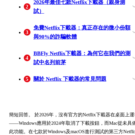
2026年最佳七款Netflix下載器（親身測
2
動版）
能，Mac應用從未存在
量標準
試）
BBFly Netflix Downloader — 編輯選擇（原
FlixiCam Netflix Downloader — 強勁的
TunePat Netflix Video Downloader — 穩健
Kigo Netflix 影片下載器 — 內建搜尋功能
Pazu Netflix 影片下載器 — 跨平台但解析
MovPilot Netflix 下載器 — 重新編碼稅與速
ViWizard 和 Noteburner Netflix 下載器 — 小
免費Netflix下載器：真正存在的微小份額
3
生下載，Atmos驗證）
1080p，五分鐘試用限制
單平台工具
界面老舊
上限為1080p
度波動
眾備份選擇
與90%的詐騙軟體
為何「免費Netflix下載器在線」的搜尋幾
不是真的免費的試用：五分鐘的詭計
少數真正免費的工具及其品質上限
BBFly Netflix下載器：為何它在我們的測
4
從未能成功
試中名列前茅
原生下載模式：無重新編碼，無錄製
驗證規格：1080p、HDR10、Dolby
三部完整的免費試播影片，然後以 $199.90
5
關於 Netflix 下載器的常見問題
Vision、Dolby Atmos、MP4/MKV、批次劇
購得終身 3 台電腦使用權
哪個 Netflix 下載器在最新的 DRM 更新後
在美國，使用 Netflix 下載器是否合法且安
Netflix 螢幕錄製器與真正的下載器有何不
我可以永遠保留 Netflix 下載的文件嗎？
Netflix 下載器能否在 Android 或其他移動
任何 Netflix 下載器能否以 4K 格式保存？
如何在 2026 年的筆記本電腦上下載 Netflix
集下載
仍然可用？
全之於個人離線觀看？
同？
備上運行？
電影？
簡短回答。
於2026年，沒有官方的Netflix下載器在桌面上
——Windows應用於2024年取消了下載按鈕，而Mac從未具
此功能。在七款於Windows及macOS進行測試的第三方Netfli