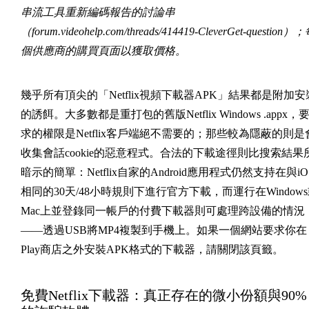
串流工具重新編碼報告的討論串
（forum.videohelp.com/threads/414419-CleverGet-question）
個供應商的購買頁面以獲取價格。
幾乎所有頂尖的「Netflix視頻下載器APK」結果都是附加安
的誘餌。大多數都是重打包的舊版Netflix Windows .appx，
求的權限是Netflix客戶端絕不需要的；那些較為隱蔽的則是
收集會話cookie的惡意程式。合法的下載途徑則比搜索結果
暗示的簡單：Netflix自家的Android應用程式仍然支持在與iO
相同的30天/48小時規則下進行官方下載，而運行在Window
Mac上並登錄同一帳戶的付費下載器則可處理跨設備的情況
——透過USB將MP4複製到手機上。如果一個網站要求你在
Play商店之外安裝APK格式的下載器，請關閉該頁籤。
免費Netflix下載器：真正存在的微小份額與90%