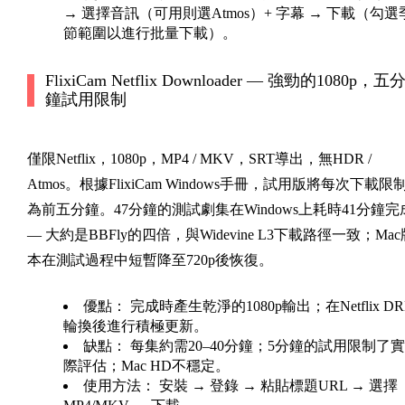
→ 選擇音訊（可用則選Atmos）+ 字幕 → 下載（勾選
節範圍以進行批量下載）。
FlixiCam Netflix Downloader — 強勁的1080p，五
鐘試用限制
僅限Netflix，1080p，MP4 / MKV，SRT導出，無HDR /
Atmos。根據FlixiCam Windows手冊，試用版將每次下載限
為前五分鐘。47分鐘的測試劇集在Windows上耗時41分鐘完
— 大約是BBFly的四倍，與Widevine L3下載路徑一致；Mac
本在測試過程中短暫降至720p後恢復。
優點：
完成時產生乾淨的1080p輸出；在Netflix D
輪換後進行積極更新。
缺點：
每集約需20–40分鐘；5分鐘的試用限制了實
際評估；Mac HD不穩定。
使用方法：
安裝 → 登錄 → 粘貼標題URL → 選擇