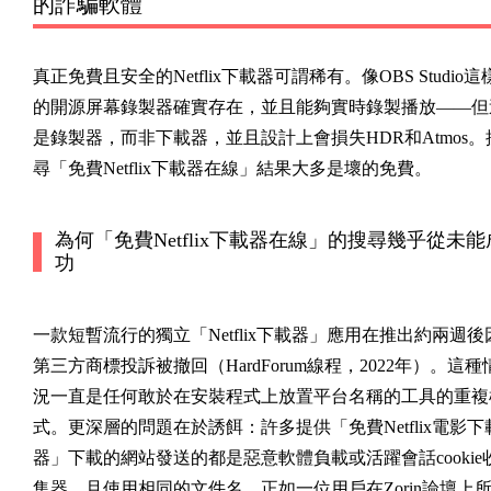
的詐騙軟體
真正免費且安全的Netflix下載器可謂稀有。像OBS Studio這
的開源屏幕錄製器確實存在，並且能夠實時錄製播放——但
是錄製器，而非下載器，並且設計上會損失HDR和Atmos。
尋「免費Netflix下載器在線」結果大多是壞的免費。
為何「免費Netflix下載器在線」的搜尋幾乎從未能
功
一款短暫流行的獨立「Netflix下載器」應用在推出約兩週後
第三方商標投訴被撤回（HardForum線程，2022年）。這種
況一直是任何敢於在安裝程式上放置平台名稱的工具的重複
式。更深層的問題在於誘餌：許多提供「免費Netflix電影下
器」下載的網站發送的都是惡意軟體負載或活躍會話cookie
集器，且使用相同的文件名。正如一位用戶在Zorin論壇上