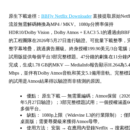
原生下載途徑：
BBFly Netflix Downloader
直接提取原始Netfl
流並無需解碼轉換為MP4 / MKV。1080p分辨率保持
HDR10/Dolby Vision，Dolby Atmos + EAC3 5.1的通過由BBF
的工程團隊在2026年5月27日進行驗證。可批量下載整季，
整字幕堆疊，跳過廣告層級。終身授權199.90美元/3台電腦
試用版提供每個平台3部完整標題。47分鐘的劇集在11分鐘
完成，生成1.78 GB的MKV — MediaInfo報告顯示H.264為5.
Mbps，並伴有Dolby Atmos音軌和英文5.1備用音軌。完整標
的試用是Atmos結果得以驗證而非猜測的原因。
優點：
原生下載 — 無需重編碼；Atmos保留（202
年5月27日驗證）；3部完整標題試用；一個授權涵蓋6
多個平台。
缺點：
1080p上限（Widevine L3的行業限制）；僅
桌面版；需要尊榮級來獲得Atmos母帶。
使用方法：
安裝 → 在應用內登錄Netflix → 搜索