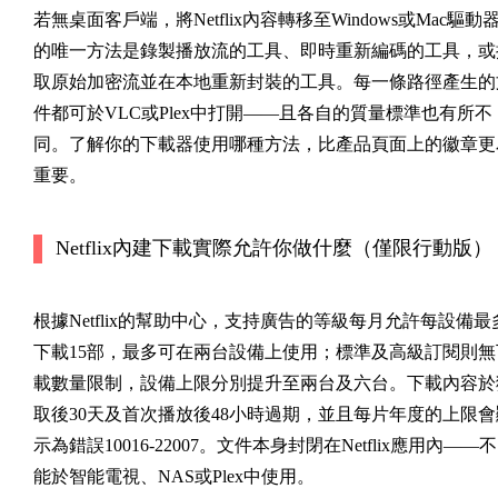
若無桌面客戶端，將Netflix內容轉移至Windows或Mac驅動
的唯一方法是錄製播放流的工具、即時重新編碼的工具，或
取原始加密流並在本地重新封裝的工具。每一條路徑產生的
件都可於VLC或Plex中打開——且各自的質量標準也有所不
同。了解你的下載器使用哪種方法，比產品頁面上的徽章更
重要。
Netflix內建下載實際允許你做什麼（僅限行動版）
根據Netflix的幫助中心，支持廣告的等級每月允許每設備最
下載15部，最多可在兩台設備上使用；標準及高級訂閱則無
載數量限制，設備上限分別提升至兩台及六台。下載內容於
取後30天及首次播放後48小時過期，並且每片年度的上限會
示為錯誤10016-22007。文件本身封閉在Netflix應用內——不
能於智能電視、NAS或Plex中使用。