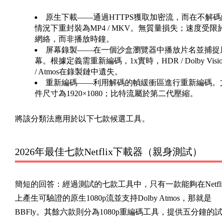
原生下載
——通過HTTPS獲取加密流，而在不解碼
情況下重封裝為MP4 / MKV。無質量損失；速度受限
網絡，而非播放時鐘。
屏幕錄製
——在一個沙盒瀏覽器中播放片名並捕捉
幕。根據定義需重新編碼，1x實時，HDR / Dolby Visio
/ Atmos在錄製鏈中遺失。
重新編碼
——利用解碼的幀緩衝區進行重新編碼。
件尺寸為1920×1080；比特流屬於第二代壓縮。
將該分類法應用於以下七款候選工具。
2026年最佳七款Netflix下載器（親身測試）
簡短的回答
：經過測試的七款工具中，只有一款能夠在Netfli
上產生可驗證的原生1080p流並支持Dolby Atmos，那就是
BBFly。其餘六款則分為1080p重編碼工具，提供五分鐘的