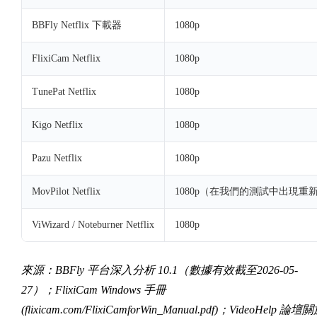
BBFly Netflix 下載器
1080p
FlixiCam Netflix
1080p
TunePat Netflix
1080p
Kigo Netflix
1080p
Pazu Netflix
1080p
MovPilot Netflix
1080p（在我們的測試中出現重
ViWizard / Noteburner Netflix
1080p
來源：BBFly 平台深入分析 10.1（數據有效截至2026-05-
27）；FlixiCam Windows 手冊
(flixicam.com/FlixiCamforWin_Manual.pdf)；VideoHelp 論壇