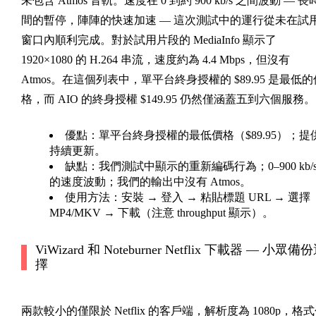
未包含 Atmos 音軌。速度在 0 到約 900 kb/s 之間波動 — 長
間的暫停，陣陣的快速加速 — 這次測試中的運行從未在試
窗口內順利完成。對於試用片段的 MediaInfo 顯示了
1920×1080 的 H.264 串流，速度約為 4.4 Mbps，但沒有
Atmos。在這個列表中，單平台終身授權的 $89.95 是最低的
格，而 AIO 的終身授權 $149.95 仍然僅涵蓋五到六個服務。
優點：
單平台終身授權的最低價格（$89.95）；提
持續更新。
缺點：
我們測試中顯示的重新編碼行為；0–900 kb/
的速度波動；我們的輸出中沒有 Atmos。
使用方法：
安裝 → 登入 → 粘貼標題 URL → 選擇
MP4/MKV → 下載（注意 throughput 顯示）。
ViWizard 和 Noteburner Netflix 下載器 — 小眾備
擇
兩款較小的僅限於 Netflix 的客戶端，解析度為 1080p，格