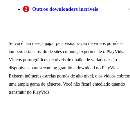
Etapas para baixar vídeos PlayVids com
2
Outros downloaders incríveis
BBFLY
MyStream Playvids Downloader
PasteDownload
Tubeemato
Conclusão
Se você não deseja pagar pela visualização de vídeos pornôs e
também está cansado de sites comuns, experimente o PlayVids.
Vídeos pornográficos de níveis de qualidade variados estão
disponíveis para streaming gratuito e download no PlayVids.
Existem inúmeras estrelas pornôs de alto nível, e os vídeos cobre
uma ampla gama de gêneros. Você não ficará entediado quando
transmitir no PlayVids.