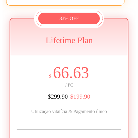
33% OFF
Lifetime Plan
66.63
$
/ PC
$299.90
$199.90
Utilização vitalícia & Pagamento único