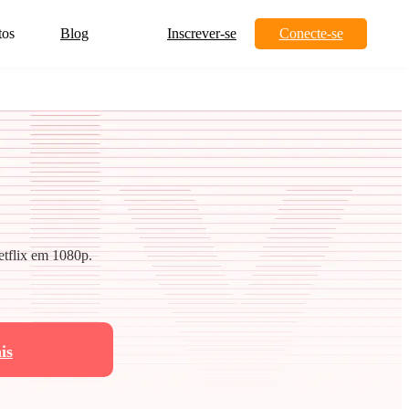
tos
Blog
Inscrever-se
Conecte-se
etflix em 1080p.
is