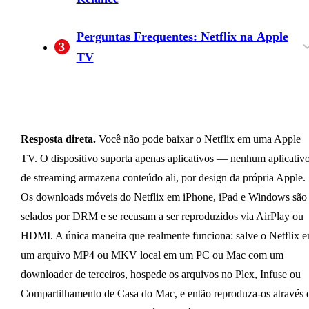
Especificações de Saída e Manuseio de
Perguntas Frequentes: Netflix na Apple
3
Legendas
TV
Posso baixar a Netflix diretamente na Apple
O que devo fazer se a Netflix travar ou não
Por que a Netflix desapareceu da minha Apple
A Apple TV 4K suporta Netflix 4K, Dolby
Como faço para transmitir Netflix do iPhone o
Como faço para sair ou cancelar a Netflix na
Quantos dispositivos posso salvar downloads
É possível baixar a Netflix em um Chromeboo
Qual é a melhor forma de assistir Netflix offlin
TV para visualização offline?
carregar na Apple TV?
TV?
Vision e Dolby Atmos?
Mac para a Apple TV?
Apple TV?
da Netflix?
ou salvar para visualização offline no iPhone?
em uma TV sem internet?
Resposta direta.
Você não pode baixar o Netflix em uma Apple
TV. O dispositivo suporta apenas aplicativos — nenhum aplicativ
de streaming armazena conteúdo ali, por design da própria Apple.
Os downloads móveis do Netflix em iPhone, iPad e Windows são
selados por DRM e se recusam a ser reproduzidos via AirPlay ou
HDMI. A única maneira que realmente funciona: salve o Netflix 
um arquivo MP4 ou MKV local em um PC ou Mac com um
downloader de terceiros, hospede os arquivos no Plex, Infuse ou
Compartilhamento de Casa do Mac, e então reproduza-os através 