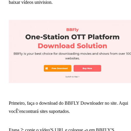
baixar vídeos univision.
Primeiro, faça o download do BBFLY Downloader no site. Aqui
vocÊ'encontrará sites suportados.
Etapa 2: copie o vídeo'S URL e coloque -o em BBFLY'S