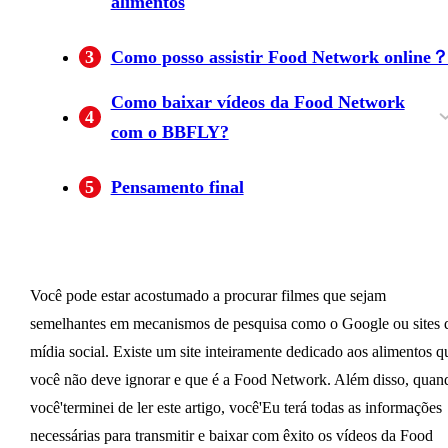
alimentos
A mulher pioneira
Bobby's ameaça tripla
Campeonato de pista de férias
3
Como posso assistir Food Network online
Como baixar vídeos da Food Network
4
com o BBFLY?
Etapas para baixar vídeos Food Network com
5
Pensamento final
BBFLY
Você pode estar acostumado a procurar filmes que sejam
semelhantes em mecanismos de pesquisa como o Google ou sites 
mídia social. Existe um site inteiramente dedicado aos alimentos q
você não deve ignorar e que é a Food Network. Além disso, quan
você'terminei de ler este artigo, você'Eu terá todas as informações
necessárias para transmitir e baixar com êxito os vídeos da Food