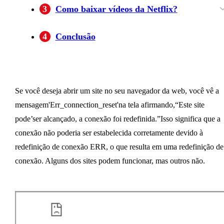
Verifique sua VPN
Verifique suas configurações TCP/IP
Redefina as configurações TCP/IP no
Redefinir configurações TCP/IP no macOS
Desativando o software antivírus e o firewall
Limpe o seu cache do navegador
3
Como baixar vídeos da Netflix?
Windows
Streaming sem erros
Download de alta qualidade
Download em lote
Melhor qualidade de áudio
Personaliza as legendas
Download automático de episódios
4
Conclusão
Se você deseja abrir um site no seu navegador da web, você vê a
mensagem'Err_connection_reset'na tela afirmando,“Este site
pode’ser alcançado, a conexão foi redefinida.”Isso significa que a
conexão não poderia ser estabelecida corretamente devido à
redefinição de conexão ERR, o que resulta em uma redefinição de
conexão. Alguns dos sites podem funcionar, mas outros não.