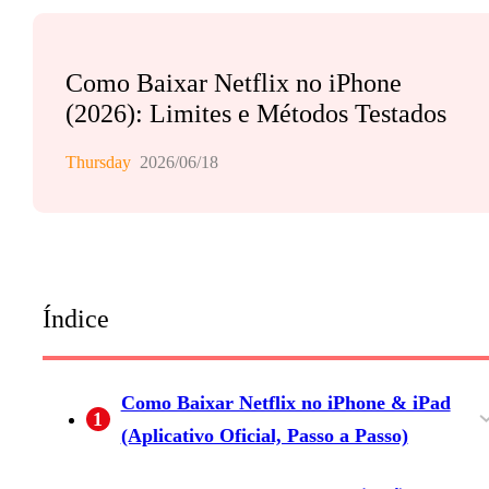
Como Baixar Netflix no iPhone
(2026): Limites e Métodos Testados
Thursday
2026/06/18
Índice
Como Baixar Netflix no iPhone & iPad
1
(Aplicativo Oficial, Passo a Passo)
Encontre um Título e Toque no Ícone de
Downloads Inteligentes, Baixar Próximo
Qualidade do Download (Padrão vs. Maior) &