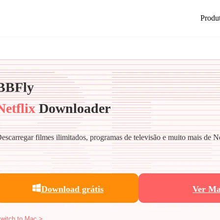
Produ
BBFly
Netflix
Downloader
escarregar filmes ilimitados, programas de televisão e muito mais de N
Download grátis
Ver Ma
witch to Mac >