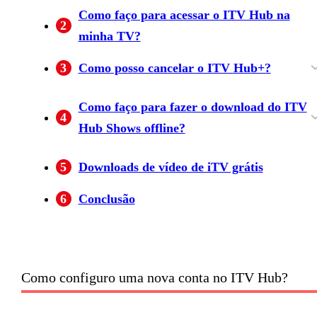
Como faço para acessar o ITV Hub na
2
minha TV?
3
Como posso cancelar o ITV Hub+?
Assinantes do Google Play:
Como faço para fazer o download do ITV
4
Hub Shows offline?
Por que venceu'Download de hub ITV?
Onde estão meus downloads do ITV Hub?
Quantos downloads do ITV Hub podem ser
O ITV Hub permite quantos downloads?
ITV Hub Show Downloads?
ITV Hub Shows venceu'T Download.
5
Downloads de vídeo de iTV grátis
executados simultaneamente?
6
Conclusão
Como configuro uma nova conta no ITV Hub?