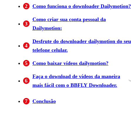
2
Como funciona o downloader Dailymotion?
Como criar sua conta pessoal da
3
Dailymotion:
Desfrute do downloader dailymotion do seu
4
telefone celular.
5
Como baixar vídeos dailymotion?
Faça o download de vídeos da maneira
6
mais fácil com o BBFLY Downloader.
Sobre BBFLY:
Como baixar vídeos dailymotion com a
7
Conclusão
ferramenta BBFLY?