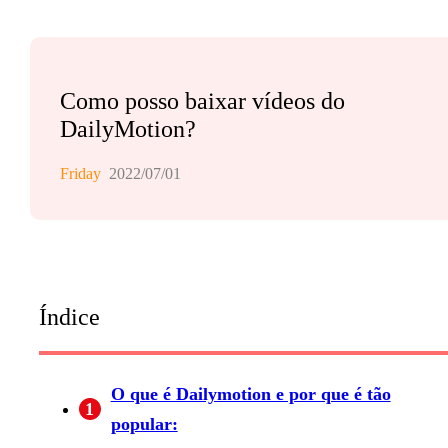
Como posso baixar vídeos do
DailyMotion?
Friday
2022/07/01
Índice
O que é Dailymotion e por que é tão
1
popular: