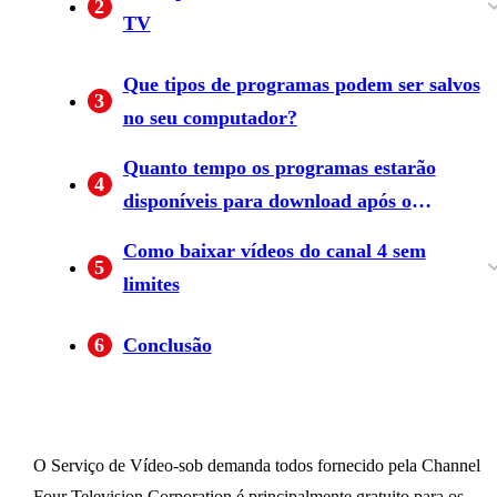
2
TV
Jogadores de Blu-ray e televisores
Freesat
Céu
Virgin Media
Vocêview
Que tipos de programas podem ser salvos
3
no seu computador?
Quanto tempo os programas estarão
4
disponíveis para download após o
lançamento?
Como baixar vídeos do canal 4 sem
5
limites
Como baixar vídeos do canal 4 em etapas
6
Conclusão
fáceis
O Serviço de Vídeo-sob demanda todos fornecido pela Channel
Four Television Corporation é principalmente gratuito para os