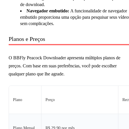
de download.
Navegador embutido:
A funcionalidade de navegador
embutido proporciona uma opção para pesquisar seus vídeo
sem complicações.
Planos e Preços
O BBFly Peacock Downloader apresenta múltiplos planos de
preços. Com base em suas preferências, você pode escolher
qualquer plano que lhe agrade.
Plano
Preço
Rec
Plano Mensal
R$ 29,90 por mês