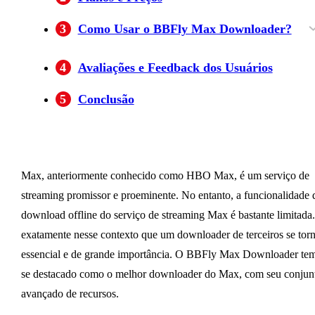
3
Como Usar o BBFly Max Downloader?
Passo 1. Baixar e Instalar o BBFly Max
Passo 2. Acesse Max entre os Serviços de
Passo 3. Reproduza o Vídeo que Deseja Baixa
Passo 4. Baixe o Vídeo
4
Avaliações e Feedback dos Usuários
Downloader
Streaming Disponíveis
5
Conclusão
Max, anteriormente conhecido como HBO Max, é um serviço de
streaming promissor e proeminente. No entanto, a funcionalidade 
download offline do serviço de streaming Max é bastante limitada
exatamente nesse contexto que um downloader de terceiros se tor
essencial e de grande importância. O BBFly Max Downloader te
se destacado como o melhor downloader do Max, com seu conjun
avançado de recursos.