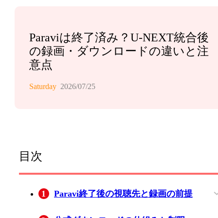
Paraviは終了済み？U-NEXT統合後
の録画・ダウンロードの違いと注
意点
Saturday
2026/07/25
目次
1
Paravi終了後の視聴先と録画の前提
U-NEXTへの統合で変わったこと
画面録画で黒くなる理由