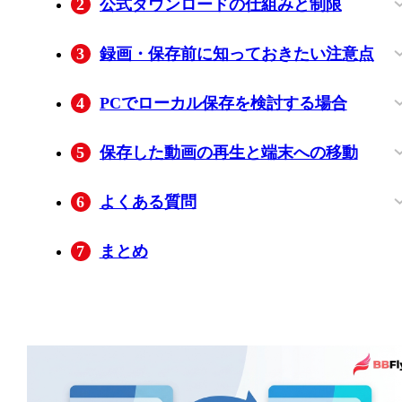
2
公式ダウンロードの仕組みと制限
iPhone・Androidで保存する手順
再生期限と対象外作品
ダウンロードできない場合の確認
3
録画・保存前に知っておきたい注意点
公式機能を優先したい場面
保存した動画の扱い
4
PCでローカル保存を検討する場合
BBFly Downloaderが向く人
インストールと保存の手順
動作しない場合の確認
無料体験で確認できる範囲
公式ダウンロードとPC保存の違い
5
保存した動画の再生と端末への移動
パソコンで再生する
スマートフォンやタブレットへ移す
6
よくある質問
U-NEXTアプリで作品をダウンロードで
iPhoneやiPadで画面録画すると、配信サー
Paraviを解約した後も、保存した動画を見
旧Paraviのログインや請求が分からない場
7
まとめ
ないときは、何を確認すればよいです
ビス側に通知されますか？
られますか？
合は、どこを確認すればよいですか？
か？