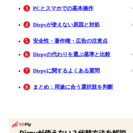
ID3タグと出力設定
範囲指定と利用時の注意
無料版と有料版の主な違い
3
PCとスマホでの基本操作
PCブラウザで操作する流れ
スマホで操作するときの違い
4
Dirpyが使えない原因と対処
解析できない場合
無音や時間指定不能の場合
改善しない場合の判断
5
安全性・著作権・広告の注意点
6
Dirpyの代わりを選ぶ基準と比較
無料サイトが向くケース
BBFly Downloaderが向くケース
Leawo Prof. Mediaが向くケース
Freemakeが向くケース
7
Dirpyに関するよくある質問
「3dirpy」はDirpyと同じサービスです
Dirpyでニコニコ動画のURLも解析できま
ダウンロードしたファイルの保存先が見
変換中にカード情報を求められたら入力
8
まとめ：用途に合う選択肢を判断
か？
すか？
つからないときは？
しても大丈夫ですか？