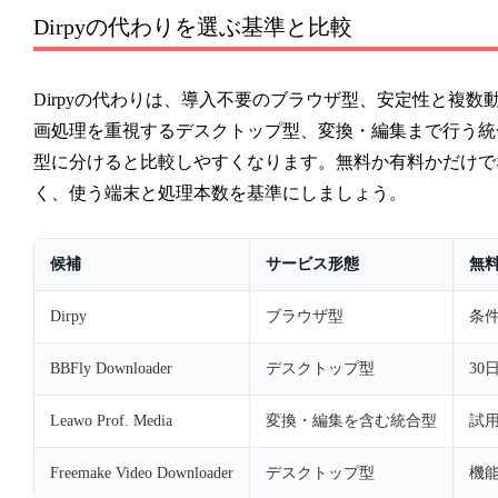
Dirpyの代わりを選ぶ基準と比較
Dirpyの代わりは、導入不要のブラウザ型、安定性と複数
画処理を重視するデスクトップ型、変換・編集まで行う統
型に分けると比較しやすくなります。無料か有料かだけで
く、使う端末と処理本数を基準にしましょう。
候補
サービス形態
無
Dirpy
ブラウザ型
条
BBFly Downloader
デスクトップ型
30
Leawo Prof. Media
変換・編集を含む統合型
試
Freemake Video Downloader
デスクトップ型
機