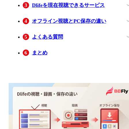
3
Dlifeを現在視聴できるサービス
視聴先・料金・必要設備の比較
録画予約で確認したい点
4
オフライン視聴とPC保存の違い
BBFly Downloaderの特徴と適性
BBFlyで保存する手順
保存できないときの確認項目
利用前に確認したい注意点
5
よくある質問
Dlifeを視聴する専用アプリはあります
Dlifeの録画予約で番組名が表示されない
配信動画は右クリックだけでPCに保存で
URLを読み込めない、または音声が出な
6
まとめ
か？
ときはどうしますか？
きますか？
いときは何を確認しますか？