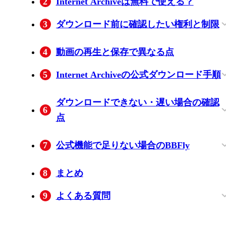
2
Internet Archiveは無料で使える？
3
ダウンロード前に確認したい権利と制限
保存できない資料と利用条件
4
動画の再生と保存で異なる点
5
Internet Archiveの公式ダウンロード手順
単一ファイルを保存する手順
形式別ZIPとia CLIの使い分け
ダウンロードできない・遅い場合の確認
6
点
ZIPが失敗するときの代替手順
大容量ファイルが途中で止まる場合
7
公式機能で足りない場合のBBFly
BBFly Downloaderが向いている人
確認済みの主な機能
BBFlyで動画を保存する手順
8
まとめ
9
よくある質問
貸出中やアクセス制限のある資料も保存
再生できない動画は、ダウンロードすれ
一括保存の途中で容量不足にならないた
コマンド操作が難しい場合は何を選べば