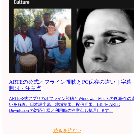
ARTEの公式オフライン視聴とPC保存の違い｜字幕
制限・注意点
ARTE公式アプリのオフライン視聴とWindows・MacへのPC保存の
いを解説。日本語字幕、地域制限、配信期限、BBFly ARTE
Downloaderの対応仕様と利用時の注意点も整理します。
続きを読む
>