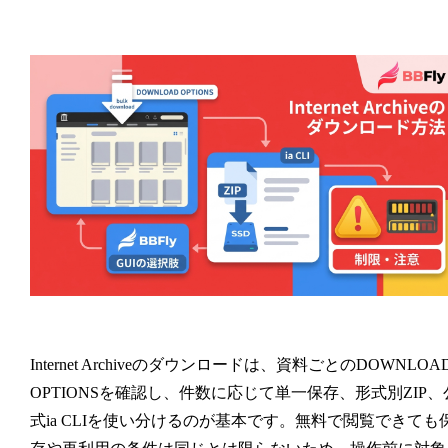
できますか？
ば見られますか？
めには？
よいですか？
Internet Archiveのダウンロードは、資料ごとのDOWNLOA
OPTIONSを確認し、件数に応じて単一保存、形式別ZIP、
式ia CLIを使い分けるのが基本です。無料で閲覧できても