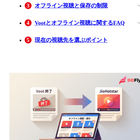
3
オフライン視聴と保存の制限
BBFly Downloaderの対応範囲
4
Vootとオフライン視聴に関するFAQ
VootアプリがPlayストアに表示されない
旧Voot作品がJioHotstarで見つからない場
公式アプリで保存した動画は端末のどこ
ダウンロード後にオフライン再生できな
5
現在の視聴先を選ぶポイント
はなぜですか？
合はどうすればよいですか？
にありますか？
いときは何を確認しますか？