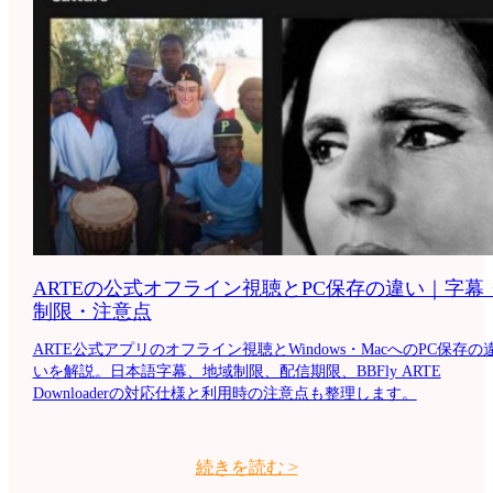
ARTEの公式オフライン視聴とPC保存の違い｜字幕
制限・注意点
ARTE公式アプリのオフライン視聴とWindows・MacへのPC保存の
いを解説。日本語字幕、地域制限、配信期限、BBFly ARTE
Downloaderの対応仕様と利用時の注意点も整理します。
続きを読む
>