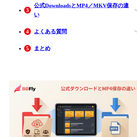
公式DownloadsとMP4／MKV保存の違
3
い
3つの保存方法を比較
BBFly Plex Downloaderが向く人
保存品質・形式・対応環境
BBFlyで保存する3ステップ
4
よくある質問
Plex PassとRemote Watch Passは何が違い
管理対象ユーザーもPlexのDownloadsを利
オフライン時に保存済みの動画が見つか
OS更新後にダウンロード済み動画が再生
5
まとめ
すか？
用できますか？
らない場合はどうしますか？
できないのはなぜですか？