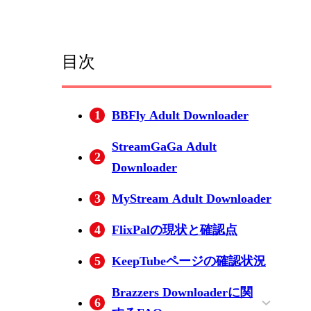
目次
1
BBFly Adult Downloader
StreamGaGa Adult
2
Downloader
3
MyStream Adult Downloader
4
FlixPalの現状と確認点
5
KeepTubeページの確認状況
Brazzers Downloaderに関
6