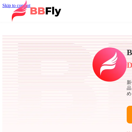
Skip to content
B
D
新
品
め