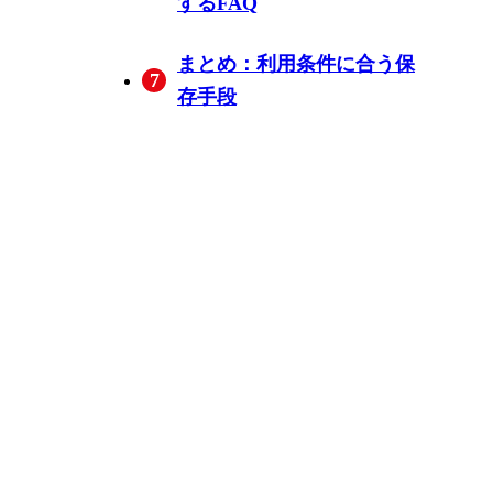
するFAQ
Brazzersの有料会員なのに
Brazzersのダウンロード本
無料のオンライン動画保
スマートフォンやChrome
まとめ：利用条件に合う保
7
動画をダウンロードでき
数には1日あたりの上限が
存サイトは安全に使えま
だけでBrazzers動画を保存
存手段
ないのはなぜですか？
ありますか？
すか？
できますか？