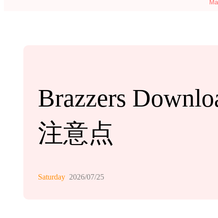
M
Brazzers D
注意点
Saturday
2026/07/25