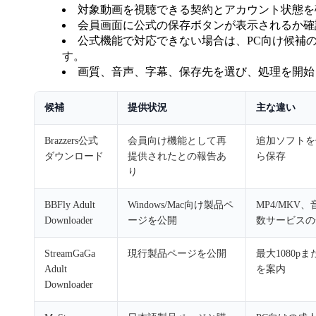
対象動画を視聴できる契約とアカウント状態を
会員画面に公式の保存ボタンが表示されるか確
公式機能で対応できない場合は、PC向け候補
す。
画質、音声、字幕、保存先を選び、処理を開始
候補
提供状況
主な違い
Brazzers公式
会員向け機能として再
追加ソフトを
ダウンロード
提供されたとの報告あ
ら保存
り
BBFly Adult
Windows/Mac向け製品ペ
MP4/MKV
Downloader
ージを公開
数サービスの
StreamGaGa
現行製品ページを公開
最大1080pま
Adult
を案内
Downloader