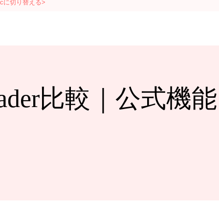
acに切り替える>
ownloader比較｜公