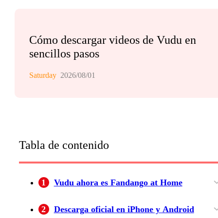
Cómo descargar videos de Vudu en
sencillos pasos
Saturday
2026/08/01
Tabla de contenido
1
Vudu ahora es Fandango at Home
Disponibilidad en España
Cuenta y compras tras el cambio
2
Descarga oficial en iPhone y Android