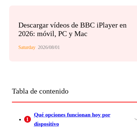
Descargar vídeos de BBC iPlayer en
2026: móvil, PC y Mac
Saturday
2026/08/01
Tabla de contenido
Qué opciones funcionan hoy por
1
dispositivo
Móvil y tableta: descarga oficial
PC y Mac: sin descarga oficial
Smart TV: reproducción, no descarga