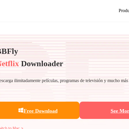
Produ
BBFly
etflix
Downloader
scarga ilimitadamente películas, programas de televisión y mucho más
Free Download
See Mor
itch to Mac >