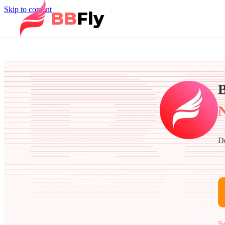
Skip to content
N
De
Sw