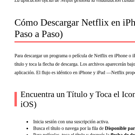
La aplicación oficial de Netflix gestiona la visualización casua
Cómo Descargar Netflix en iPh
Paso a Paso)
Para descargar un programa o película de Netflix en iPhone o iP
título y toca la flecha de descarga. Los archivos aparecerán baj
aplicación. El flujo es idéntico en iPhone y iPad —Netflix pro
Encuentra un Título y Toca el Ico
iOS)
Inicia sesión con una suscripción activa.
Busca el título o navega por la fila de
Disponible pa
Para películas, toca el título y después la
flecha de d