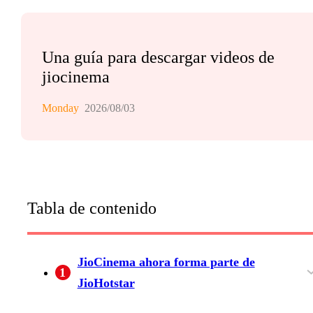
Una guía para descargar videos de
jiocinema
Monday
2026/08/03
Tabla de contenido
JioCinema ahora forma parte de
1
JioHotstar
Qué cambió con la fusión
Qué implica para usuarios de España