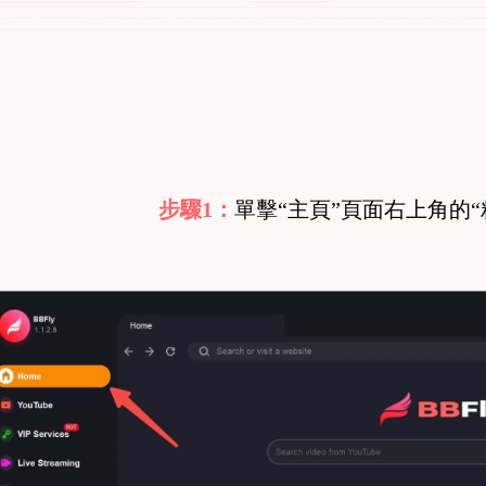
步驟1：
單擊“主頁”頁面右上角的“