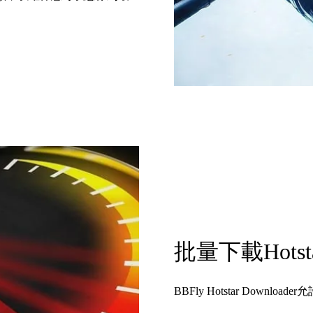
批量下載Hots
BBFly Hotstar Do